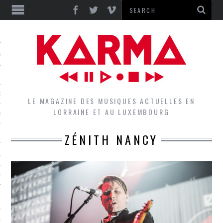
S
EPORTS
IEWS
LE MAGAZINE DES MUSIQUES ACTUELLES EN
LORRAINE ET AU LUXEMBOURG
QUES
ZÉNITH NANCY
L
DES GROUPES DU LOCAL
EZ LE LOCAL DU MAGAZINE
RS