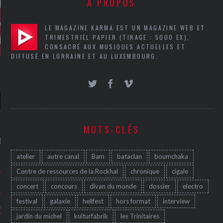
A PROPOS
LE MAGAZINE KARMA EST UN MAGAZINE WEB ET
TRIMESTRIEL PAPIER (TIRAGE : 5000 EX),
CONSACRÉ AUX MUSIQUES ACTUELLES ET
DIFFUSÉ EN LORRAINE ET AU LUXEMBOURG.
MOTS-CLÉS
NIÈRES CRITIQUES
atelier
autre canal
Bam
bataclan
boumchaka
7.6
 DUDE’S REV...
Centre de ressources de la Rockhal
chronique
cigale
5.4
CLAN – A BE...
concert
concours
divan du monde
dossier
electro
festival
galaxie
hellfest
hors format
interview
6.8
APLES – HEL...
jardin du michel
kulturfabrik
les Trinitaires