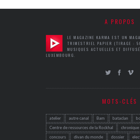
A PROPOS
LE MAGAZINE KARMA EST UN MAG
TRIMESTRIEL PAPIER (TIRAGE : 
MUSIQUES ACTUELLES ET DIFFUSÉ
LUXEMBOURG.
MOTS-CLÉS
atelier
autre canal
Bam
bataclan
b
Centre de ressources de la Rockhal
chronique
concours
divan du monde
dossier
elec