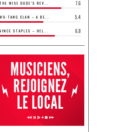
7.6
THE WISE DUDE’S REV...
5.4
WU-TANG CLAN – A BE...
6.8
VINCE STAPLES – HEL...