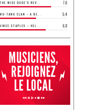
7.6
THE WISE DUDE’S REV...
5.4
WU-TANG CLAN – A BE...
6.8
VINCE STAPLES – HEL...