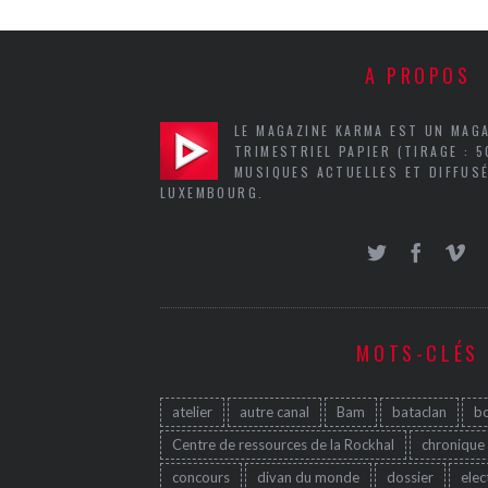
A PROPOS
LE MAGAZINE KARMA EST UN MAG
TRIMESTRIEL PAPIER (TIRAGE : 
MUSIQUES ACTUELLES ET DIFFUSÉ
LUXEMBOURG.
MOTS-CLÉS
atelier
autre canal
Bam
bataclan
b
Centre de ressources de la Rockhal
chronique
concours
divan du monde
dossier
elec