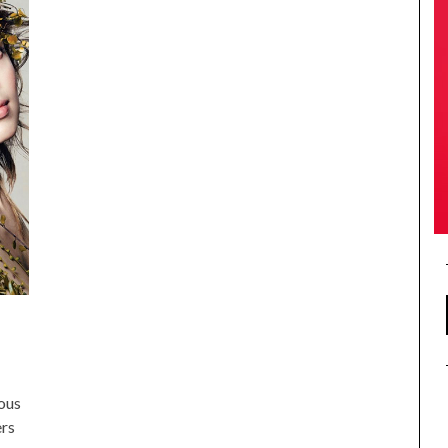
4
vous
ers