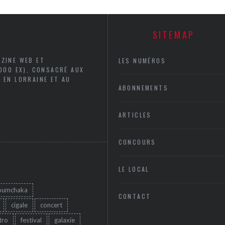
SITEMAP
AZINE WEB ET
LES NUMÉROS
5000 EX), CONSACRÉ AUX
 EN LORRAINE ET AU
ABONNEMENTS
ARTICLES
CONCOURS
LE LOCAL
oumchaka
CONTACT
cigale
concert
tro
festival
galaxie