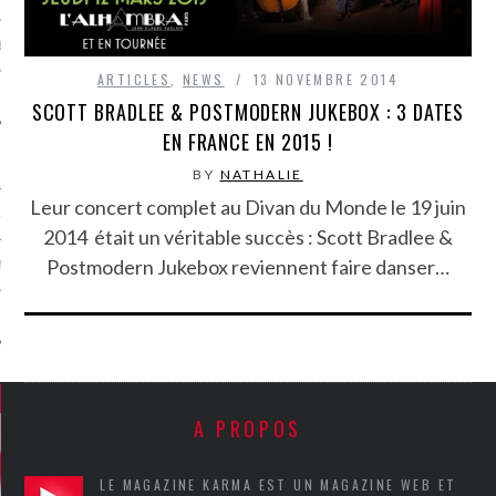
MÉROS
ARTICLES
,
NEWS
13 NOVEMBRE 2014
SCOTT BRADLEE & POSTMODERN JUKEBOX : 3 DATES
EN FRANCE EN 2015 !
BY
NATHALIE
Leur concert complet au Divan du Monde le 19 juin
ATION
2014 était un véritable succès : Scott Bradlee &
Postmodern Jukebox reviennent faire danser…
MENTS
T
A PROPOS
LE MAGAZINE KARMA EST UN MAGAZINE WEB ET