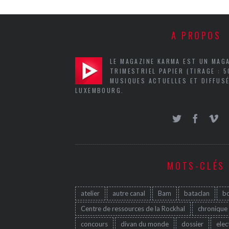
A PROPOS
LE MAGAZINE KARMA EST UN MAG
TRIMESTRIEL PAPIER (TIRAGE : 
MUSIQUES ACTUELLES ET DIFFUSÉ
LUXEMBOURG.
MOTS-CLÉS
atelier
autre canal
Bam
bataclan
b
Centre de ressources de la Rockhal
chronique
concours
divan du monde
dossier
elec