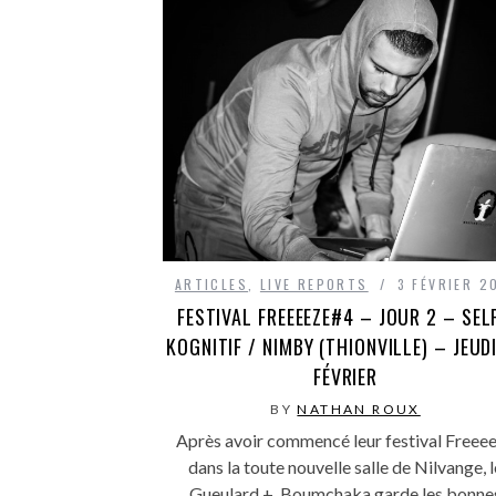
ARTICLES
,
LIVE REPORTS
3 FÉVRIER 2
FESTIVAL FREEEEZE#4 – JOUR 2 – SELF
KOGNITIF / NIMBY (THIONVILLE) – JEUD
FÉVRIER
BY
NATHAN ROUX
Après avoir commencé leur festival Freee
dans la toute nouvelle salle de Nilvange, l
Gueulard +, Boumchaka garde les bonne