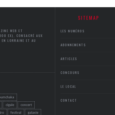
SITEMAP
AZINE WEB ET
LES NUMÉROS
5000 EX), CONSACRÉ AUX
 EN LORRAINE ET AU
ABONNEMENTS
ARTICLES
CONCOURS
LE LOCAL
oumchaka
CONTACT
cigale
concert
tro
festival
galaxie