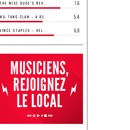
7.6
THE WISE DUDE’S REV...
5.4
WU-TANG CLAN – A BE...
6.8
VINCE STAPLES – HEL...