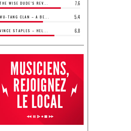
7.6
THE WISE DUDE’S REV...
5.4
WU-TANG CLAN – A BE...
6.8
VINCE STAPLES – HEL...