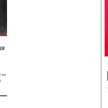
OUR
r en
s