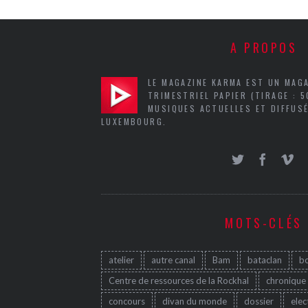
A PROPOS
LE MAGAZINE KARMA EST UN MAG
TRIMESTRIEL PAPIER (TIRAGE : 
MUSIQUES ACTUELLES ET DIFFUSÉ
LUXEMBOURG.
MOTS-CLÉS
atelier
autre canal
Bam
bataclan
b
Centre de ressources de la Rockhal
chronique
concours
divan du monde
dossier
elec