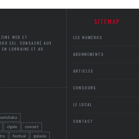
SITEMAP
AZINE WEB ET
LES NUMÉROS
5000 EX), CONSACRÉ AUX
 EN LORRAINE ET AU
ABONNEMENTS
ARTICLES
CONCOURS
LE LOCAL
oumchaka
CONTACT
cigale
concert
tro
festival
galaxie