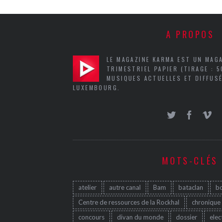
A PROPOS
LE MAGAZINE KARMA EST UN MAG
TRIMESTRIEL PAPIER (TIRAGE : 
MUSIQUES ACTUELLES ET DIFFUSÉ
LUXEMBOURG.
MOTS-CLÉS
atelier
autre canal
Bam
bataclan
b
Centre de ressources de la Rockhal
chronique
concours
divan du monde
dossier
elec