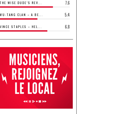
7.6
THE WISE DUDE’S REV...
5.4
WU-TANG CLAN – A BE...
6.8
VINCE STAPLES – HEL...