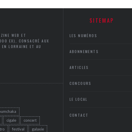
SITEMAP
AZINE WEB ET
LES NUMÉROS
5000 EX), CONSACRÉ AUX
 EN LORRAINE ET AU
ABONNEMENTS
ARTICLES
CONCOURS
LE LOCAL
oumchaka
CONTACT
cigale
concert
tro
festival
galaxie