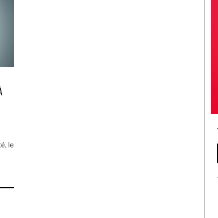
À
, le