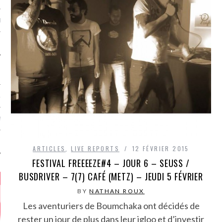
MÉROS
ATION
MENTS
T
ARTICLES
,
LIVE REPORTS
12 FÉVRIER 2015
FESTIVAL FREEEEZE#4 – JOUR 6 – SEUSS /
BUSDRIVER – 7(7) CAFÉ (METZ) – JEUDI 5 FÉVRIER
BY
NATHAN ROUX
Les aventuriers de Boumchaka ont décidés de
rester un jour de plus dans leur igloo et d’investir