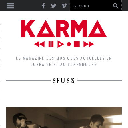
S
EPORTS
IEWS
LE MAGAZINE DES MUSIQUES ACTUELLES EN
LORRAINE ET AU LUXEMBOURG
QUES
SEUSS
L
DES GROUPES DU LOCAL
EZ LE LOCAL DU MAGAZINE
RS