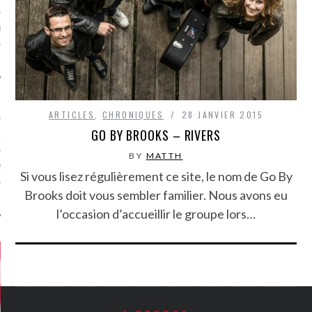
MÉROS
ARTICLES
,
CHRONIQUES
28 JANVIER 2015
GO BY BROOKS – RIVERS
ATION
BY
MATTH
MENTS
Si vous lisez régulièrement ce site, le nom de Go By
Brooks doit vous sembler familier. Nous avons eu
T
l’occasion d’accueillir le groupe lors…