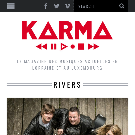
S
EPORTS
IEWS
LE MAGAZINE DES MUSIQUES ACTUELLES EN
LORRAINE ET AU LUXEMBOURG
QUES
RIVERS
L
DES GROUPES DU LOCAL
EZ LE LOCAL DU MAGAZINE
RS