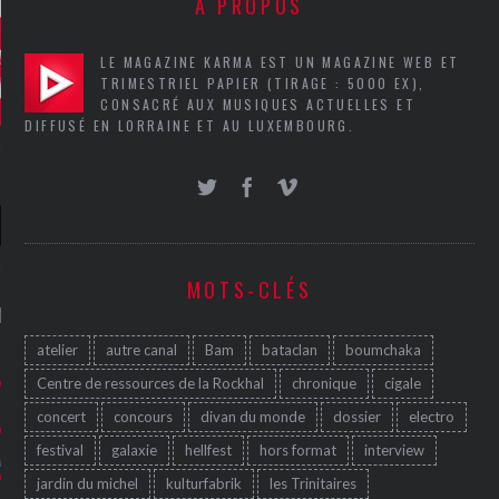
A PROPOS
LE MAGAZINE KARMA EST UN MAGAZINE WEB ET
TRIMESTRIEL PAPIER (TIRAGE : 5000 EX),
CONSACRÉ AUX MUSIQUES ACTUELLES ET
DIFFUSÉ EN LORRAINE ET AU LUXEMBOURG.
MOTS-CLÉS
NIÈRES CRITIQUES
atelier
autre canal
Bam
bataclan
boumchaka
7.6
 DUDE’S REV...
Centre de ressources de la Rockhal
chronique
cigale
5.4
CLAN – A BE...
concert
concours
divan du monde
dossier
electro
festival
galaxie
hellfest
hors format
interview
6.8
APLES – HEL...
jardin du michel
kulturfabrik
les Trinitaires