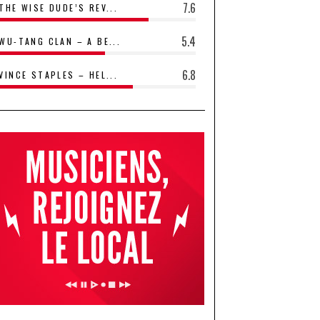
7.6
THE WISE DUDE’S REV...
5.4
WU-TANG CLAN – A BE...
6.8
VINCE STAPLES – HEL...