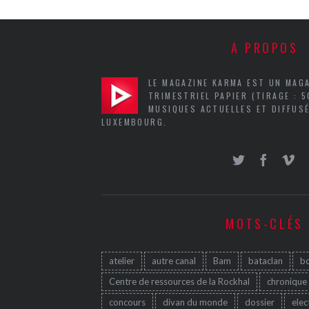
A PROPOS
LE MAGAZINE KARMA EST UN MAG
TRIMESTRIEL PAPIER (TIRAGE : 
MUSIQUES ACTUELLES ET DIFFUSÉ
LUXEMBOURG.
MOTS-CLÉS
atelier
autre canal
Bam
bataclan
b
Centre de ressources de la Rockhal
chronique
concours
divan du monde
dossier
elec