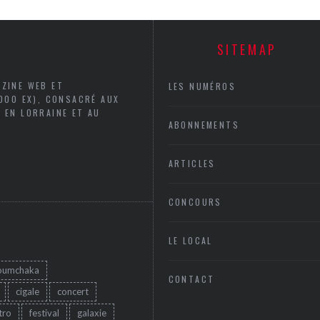
SITEMAP
AZINE WEB ET
LES NUMÉROS
5000 EX), CONSACRÉ AUX
 EN LORRAINE ET AU
ABONNEMENTS
ARTICLES
CONCOURS
LE LOCAL
oumchaka
CONTACT
cigale
concert
tro
festival
galaxie