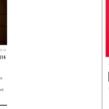
2014
014
es
ont