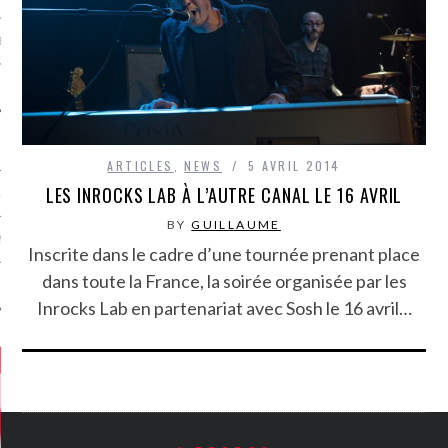
MÉROS
ARTICLES
,
NEWS
5 AVRIL 2014
LES INROCKS LAB À L’AUTRE CANAL LE 16 AVRIL
ATION
BY
GUILLAUME
MENTS
Inscrite dans le cadre d’une tournée prenant place
dans toute la France, la soirée organisée par les
T
Inrocks Lab en partenariat avec Sosh le 16 avril…