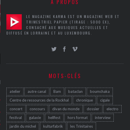
A PROPOS
LE MAGAZINE KARMA EST UN MAGAZINE WEB ET
TRIMESTRIEL PAPIER (TIRAGE : 5000 EX),
CONSACRÉ AUX MUSIQUES ACTUELLES ET
DIFFUSÉ EN LORRAINE ET AU LUXEMBOURG.
MOTS-CLÉS
NIÈRES CRITIQUES
atelier
autre canal
Bam
bataclan
boumchaka
7.6
 DUDE’S REV...
Centre de ressources de la Rockhal
chronique
cigale
5.4
CLAN – A BE...
concert
concours
divan du monde
dossier
electro
festival
galaxie
hellfest
hors format
interview
6.8
APLES – HEL...
jardin du michel
kulturfabrik
les Trinitaires