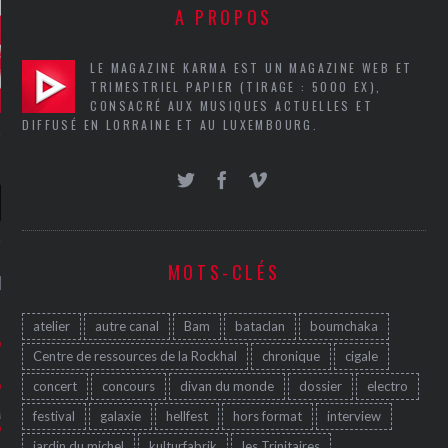
A PROPOS
LE MAGAZINE KARMA EST UN MAGAZINE WEB ET
TRIMESTRIEL PAPIER (TIRAGE : 5000 EX),
CONSACRÉ AUX MUSIQUES ACTUELLES ET
DIFFUSÉ EN LORRAINE ET AU LUXEMBOURG.
MOTS-CLÉS
NIÈRES CRITIQUES
atelier
autre canal
Bam
bataclan
boumchaka
7.6
 DUDE’S REV...
Centre de ressources de la Rockhal
chronique
cigale
5.4
CLAN – A BE...
concert
concours
divan du monde
dossier
electro
6.8
APLES – HEL...
festival
galaxie
hellfest
hors format
interview
jardin du michel
kulturfabrik
les Trinitaires