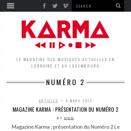
S
EPORTS
IEWS
LE MAGAZINE DES MUSIQUES ACTUELLES EN
LORRAINE ET AU LUXEMBOURG
QUES
NUMÉRO 2
L
ARTICLES
8 MARS 2013
DES GROUPES DU LOCAL
MAGAZINE KARMA : PRÉSENTATION DU NUMÉRO 2
EZ LE LOCAL DU MAGAZINE
BY
UGO
Magazine Karma : présentation du Numéro 2 Le
RS