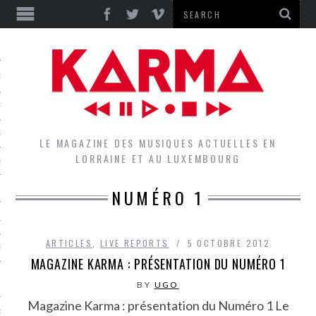
S
EPORTS
IEWS
LE MAGAZINE DES MUSIQUES ACTUELLES EN
LORRAINE ET AU LUXEMBOURG
QUES
NUMÉRO 1
L
ARTICLES
,
LIVE REPORTS
5 OCTOBRE 2012
DES GROUPES DU LOCAL
MAGAZINE KARMA : PRÉSENTATION DU NUMÉRO 1
EZ LE LOCAL DU MAGAZINE
BY
UGO
Magazine Karma : présentation du Numéro 1 Le
RS