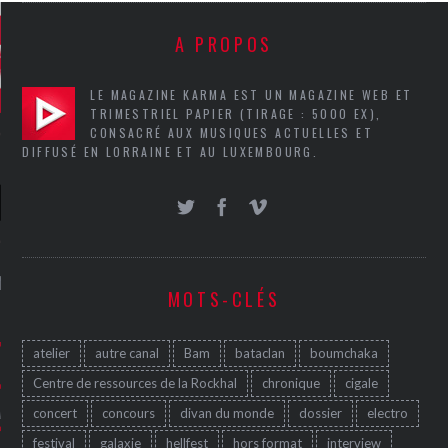
A PROPOS
LE MAGAZINE KARMA EST UN MAGAZINE WEB ET
TRIMESTRIEL PAPIER (TIRAGE : 5000 EX),
CONSACRÉ AUX MUSIQUES ACTUELLES ET
DIFFUSÉ EN LORRAINE ET AU LUXEMBOURG.
NIÈRES CRITIQUES
MOTS-CLÉS
7.6
 DUDE’S REV...
atelier
autre canal
Bam
bataclan
boumchaka
5.4
CLAN – A BE...
Centre de ressources de la Rockhal
chronique
cigale
6.8
concert
concours
divan du monde
dossier
electro
APLES – HEL...
festival
galaxie
hellfest
hors format
interview