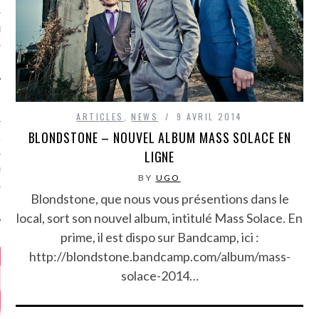
MÉROS
ARTICLES
,
NEWS
9 AVRIL 2014
BLONDSTONE – NOUVEL ALBUM MASS SOLACE EN
ATION
LIGNE
MENTS
BY
UGO
Blondstone, que nous vous présentions dans le
T
local, sort son nouvel album, intitulé Mass Solace. En
prime, il est dispo sur Bandcamp, ici :
http://blondstone.bandcamp.com/album/mass-
solace-2014…