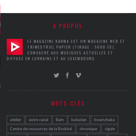
A PROPOS
LE MAGAZINE KARMA EST UN MAGAZINE WEB ET
TRIMESTRIEL PAPIER (TIRAGE : 5000 EX),
CONSACRÉ AUX MUSIQUES ACTUELLES ET
DIFFUSÉ EN LORRAINE ET AU LUXEMBOURG.
NIÈRES CRITIQUES
7.6
 DUDE’S REV...
MOTS-CLÉS
5.4
CLAN – A BE...
atelier
autre canal
Bam
bataclan
boumchaka
6.8
APLES – HEL...
Centre de ressources de la Rockhal
chronique
cigale