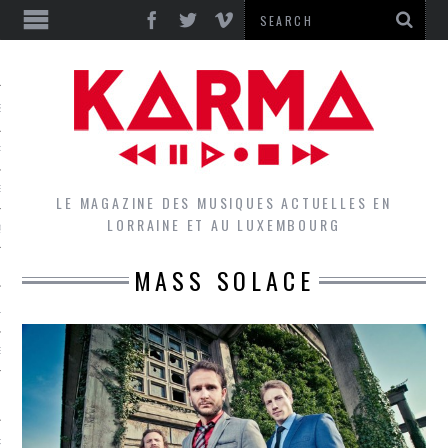
S
EPORTS
IEWS
LE MAGAZINE DES MUSIQUES ACTUELLES EN
LORRAINE ET AU LUXEMBOURG
QUES
MASS SOLACE
L
DES GROUPES DU LOCAL
EZ LE LOCAL DU MAGAZINE
RS