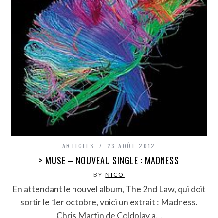
MÉROS
ATION
MENTS
T
ARTICLES
23 AOÛT 2012
> MUSE – NOUVEAU SINGLE : MADNESS
BY
NICO
En attendant le nouvel album, The 2nd Law, qui doit
sortir le 1er octobre, voici un extrait : Madness.
Chris Martin de Coldplay a…