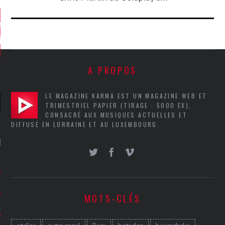
A PROPOS
LE MAGAZINE KARMA EST UN MAGAZINE WEB ET
TRIMESTRIEL PAPIER (TIRAGE : 5000 EX),
CONSACRÉ AUX MUSIQUES ACTUELLES ET
DIFFUSÉ EN LORRAINE ET AU LUXEMBOURG.
NIÈRES CRITIQUES
7.6
 DUDE’S REV...
5.4
CLAN – A BE...
MOTS-CLÉS
6.8
APLES – HEL...