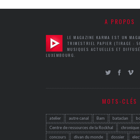
A PROPOS
LE MAGAZINE KARMA EST UN MAG
TRIMESTRIEL PAPIER (TIRAGE : 
MUSIQUES ACTUELLES ET DIFFUSÉ
LUXEMBOURG.
MOTS-CLÉS
atelier
autre canal
Bam
bataclan
b
Centre de ressources de la Rockhal
chronique
concours
divan du monde
dossier
elec