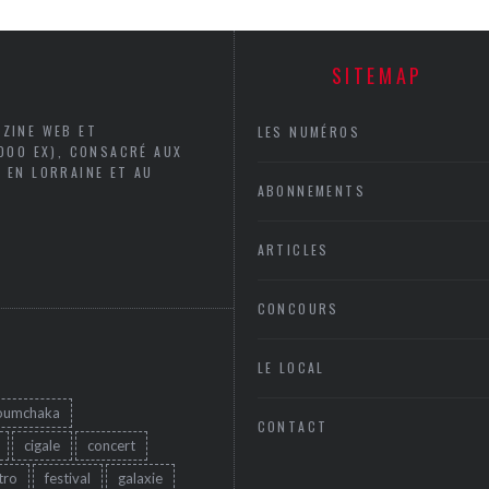
SITEMAP
AZINE WEB ET
LES NUMÉROS
5000 EX), CONSACRÉ AUX
 EN LORRAINE ET AU
ABONNEMENTS
ARTICLES
CONCOURS
LE LOCAL
oumchaka
CONTACT
cigale
concert
tro
festival
galaxie