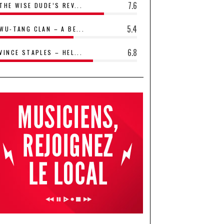
7.6
THE WISE DUDE’S REV...
5.4
WU-TANG CLAN – A BE...
6.8
VINCE STAPLES – HEL...