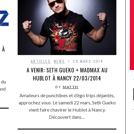
4 À
ARTICLES
,
NEWS
20 MARS 2014
A VENIR: SETH GUEKO + MADMAX AU
HUBLOT À NANCY 22/03/2014
 du
BY
MATTH
and
Amateurs de punchlines et d’égo trips déjantés,
approchez vous. Le samedi 22 mars, Seth Gueko
vient faire chavirer le Hublot à Nancy.
Découvert dans…