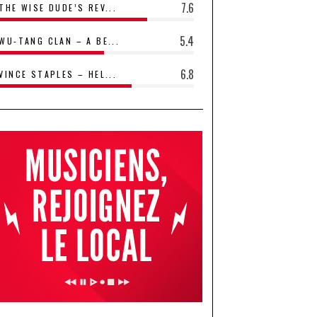
7.6
THE WISE DUDE’S REV...
5.4
WU-TANG CLAN – A BE...
6.8
VINCE STAPLES – HEL...