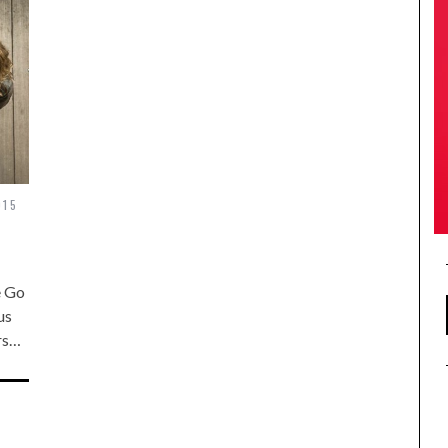
015
e Go
us
ors…