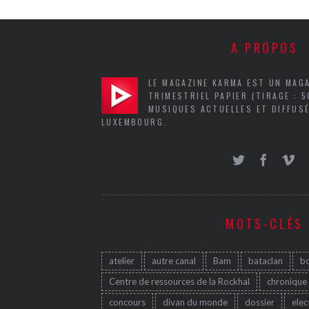
A PROPOS
LE MAGAZINE KARMA EST UN MAG
TRIMESTRIEL PAPIER (TIRAGE : 
MUSIQUES ACTUELLES ET DIFFUSÉ
LUXEMBOURG.
MOTS-CLÉS
atelier
autre canal
Bam
bataclan
b
Centre de ressources de la Rockhal
chronique
concours
divan du monde
dossier
elec