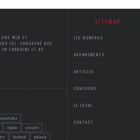
SITEMAP
AZINE WEB ET
LES NUMÉROS
5000 EX), CONSACRÉ AUX
 EN LORRAINE ET AU
ABONNEMENTS
ARTICLES
CONCOURS
LE LOCAL
oumchaka
CONTACT
cigale
concert
tro
festival
galaxie