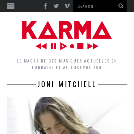
S
EPORTS
IEWS
LE MAGAZINE DES MUSIQUES ACTUELLES EN
LORRAINE ET AU LUXEMBOURG
QUES
JONI MITCHELL
L
DES GROUPES DU LOCAL
EZ LE LOCAL DU MAGAZINE
RS