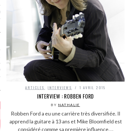
MÉROS
ATION
MENTS
T
ARTICLES
,
INTERVIEWS
1 AVRIL 2015
INTERVIEW : ROBBEN FORD
BY
NATHALIE
Robben Ford a eu une carrière très diversifiée. Il
apprend la guitare à 13 ans et Mike Bloomfield est
considéré comme sa première influence….