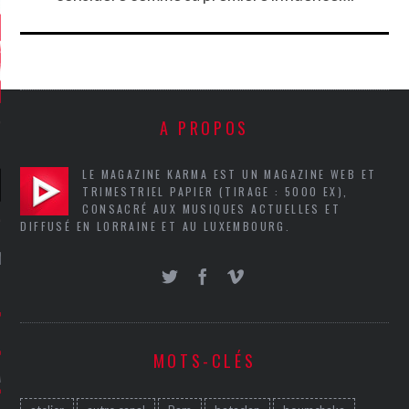
A PROPOS
LE MAGAZINE KARMA EST UN MAGAZINE WEB ET
TRIMESTRIEL PAPIER (TIRAGE : 5000 EX),
CONSACRÉ AUX MUSIQUES ACTUELLES ET
DIFFUSÉ EN LORRAINE ET AU LUXEMBOURG.
NIÈRES CRITIQUES
7.6
 DUDE’S REV...
5.4
CLAN – A BE...
MOTS-CLÉS
6.8
APLES – HEL...