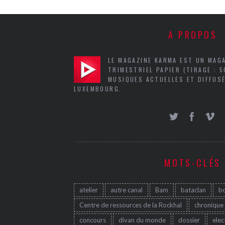
A PROPOS
LE MAGAZINE KARMA EST UN MAG
TRIMESTRIEL PAPIER (TIRAGE : 
MUSIQUES ACTUELLES ET DIFFUSÉ
LUXEMBOURG.
MOTS-CLÉS
atelier
autre canal
Bam
bataclan
b
Centre de ressources de la Rockhal
chronique
concours
divan du monde
dossier
elec