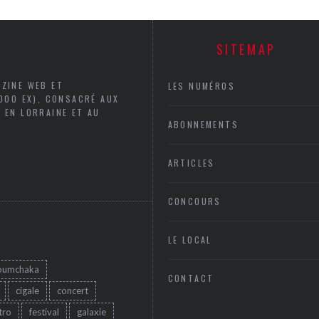
SITEMAP
AZINE WEB ET
LES NUMÉROS
5000 EX), CONSACRÉ AUX
 EN LORRAINE ET AU
ABONNEMENTS
ARTICLES
CONCOURS
LE LOCAL
oumchaka
CONTACT
cigale
concert
tro
festival
galaxie