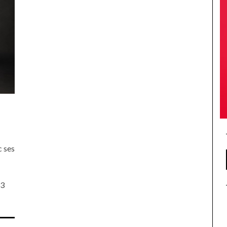
c ses
 3