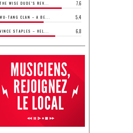
7.6
THE WISE DUDE’S REV...
5.4
WU-TANG CLAN – A BE...
6.8
VINCE STAPLES – HEL...