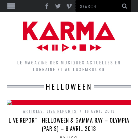
S
EPORTS
IEWS
LE MAGAZINE DES MUSIQUES ACTUELLES EN
LORRAINE ET AU LUXEMBOURG
QUES
HELLOWEEN
L
DES GROUPES DU LOCAL
ARTICLES
,
LIVE REPORTS
16 AVRIL 2013
LIVE REPORT : HELLOWEEN & GAMMA RAY – OLYMPIA
EZ LE LOCAL DU MAGAZINE
(PARIS) – 8 AVRIL 2013
RS
BY
UGO