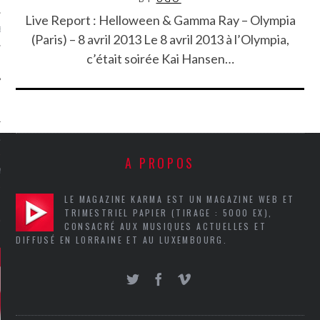
Live Report : Helloween & Gamma Ray – Olympia
MÉROS
(Paris) – 8 avril 2013 Le 8 avril 2013 à l’Olympia,
c’était soirée Kai Hansen…
ATION
A PROPOS
MENTS
LE MAGAZINE KARMA EST UN MAGAZINE WEB ET
T
TRIMESTRIEL PAPIER (TIRAGE : 5000 EX),
CONSACRÉ AUX MUSIQUES ACTUELLES ET
DIFFUSÉ EN LORRAINE ET AU LUXEMBOURG.