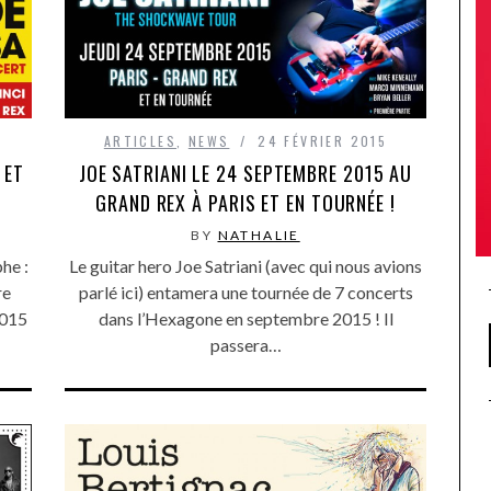
ARTICLES
,
NEWS
24 FÉVRIER 2015
 ET
JOE SATRIANI LE 24 SEPTEMBRE 2015 AU
BY
NATHALIE
he :
Le guitar hero Joe Satriani (avec qui nous avions
re
parlé ici) entamera une tournée de 7 concerts
2015
dans l’Hexagone en septembre 2015 ! Il
passera…