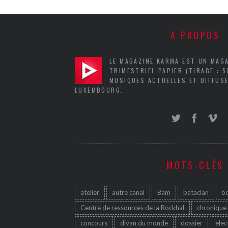
A PROPOS
LE MAGAZINE KARMA EST UN MAG
TRIMESTRIEL PAPIER (TIRAGE : 
MUSIQUES ACTUELLES ET DIFFUSÉ
LUXEMBOURG.
MOTS-CLÉS
atelier
autre canal
Bam
bataclan
b
Centre de ressources de la Rockhal
chronique
concours
divan du monde
dossier
elec