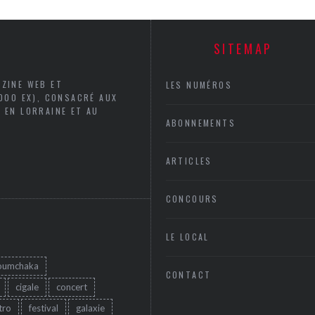
SITEMAP
AZINE WEB ET
LES NUMÉROS
5000 EX), CONSACRÉ AUX
 EN LORRAINE ET AU
ABONNEMENTS
ARTICLES
CONCOURS
LE LOCAL
oumchaka
CONTACT
cigale
concert
tro
festival
galaxie