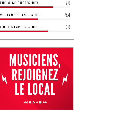
7.6
THE WISE DUDE’S REV...
5.4
WU-TANG CLAN – A BE...
6.8
VINCE STAPLES – HEL...