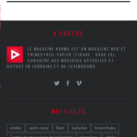
A PROPOS
LE MAGAZINE KARMA EST UN MAGAZINE WEB ET
TRIMESTRIEL PAPIER (TIRAGE : 5000 EX),
CONSACRÉ AUX MUSIQUES ACTUELLES ET
DIFFUSÉ EN LORRAINE ET AU LUXEMBOURG.
NIÈRES CRITIQUES
7.6
 DUDE’S REV...
MOTS-CLÉS
5.4
CLAN – A BE...
6.8
APLES – HEL...
atelier
autre canal
Bam
bataclan
boumchaka
Centre de ressources de la Rockhal
chronique
cigale