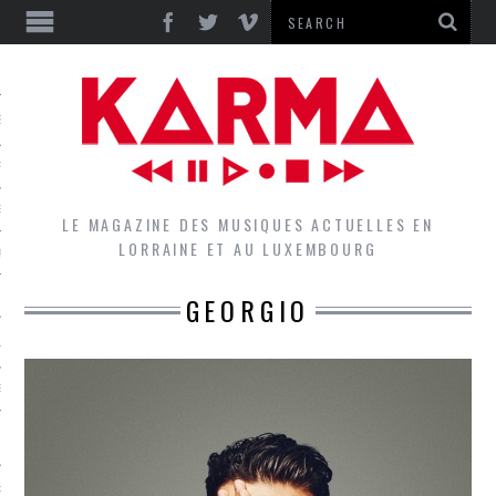
S
EPORTS
IEWS
LE MAGAZINE DES MUSIQUES ACTUELLES EN
LORRAINE ET AU LUXEMBOURG
QUES
GEORGIO
L
DES GROUPES DU LOCAL
EZ LE LOCAL DU MAGAZINE
RS