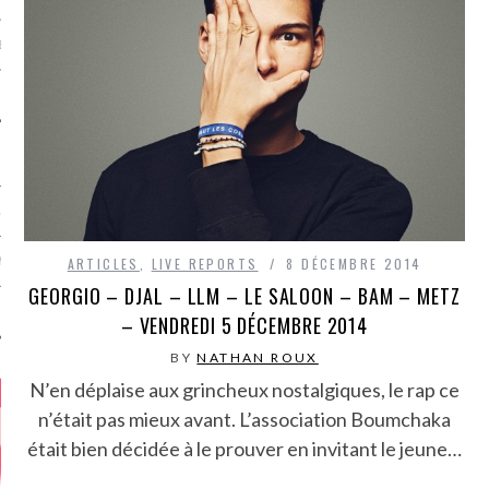
MÉROS
ATION
ARTICLES
,
LIVE REPORTS
8 DÉCEMBRE 2014
MENTS
GEORGIO – DJAL – LLM – LE SALOON – BAM – METZ
T
– VENDREDI 5 DÉCEMBRE 2014
BY
NATHAN ROUX
N’en déplaise aux grincheux nostalgiques, le rap ce
n’était pas mieux avant. L’association Boumchaka
était bien décidée à le prouver en invitant le jeune…