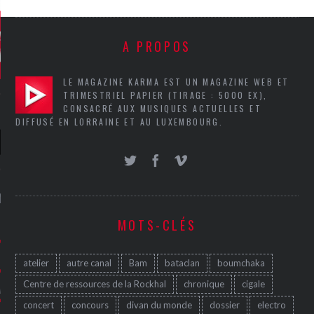
A PROPOS
LE MAGAZINE KARMA EST UN MAGAZINE WEB ET
TRIMESTRIEL PAPIER (TIRAGE : 5000 EX),
CONSACRÉ AUX MUSIQUES ACTUELLES ET
DIFFUSÉ EN LORRAINE ET AU LUXEMBOURG.
NIÈRES CRITIQUES
MOTS-CLÉS
7.6
 DUDE’S REV...
5.4
CLAN – A BE...
atelier
autre canal
Bam
bataclan
boumchaka
Centre de ressources de la Rockhal
chronique
cigale
6.8
APLES – HEL...
concert
concours
divan du monde
dossier
electro