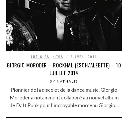
MÉROS
ATION
ARTICLES
,
NEWS
8 AVRIL 2014
GIORGIO MORODER – ROCKHAL (ESCH/ALZETTE) – 10
MENTS
JUILLET 2014
BY
NATHALIE
T
Pionnier de la disco et de la dance music, Giorgio
Moroder a notamment collaboré au nouvel album
de Daft Punk pour l’incroyable morceau Giorgio…