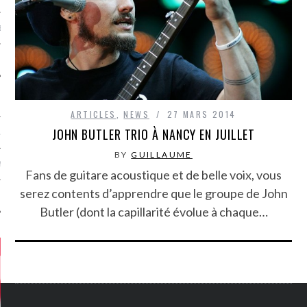
MÉROS
ARTICLES
,
NEWS
27 MARS 2014
JOHN BUTLER TRIO À NANCY EN JUILLET
ATION
BY
GUILLAUME
MENTS
Fans de guitare acoustique et de belle voix, vous
serez contents d’apprendre que le groupe de John
T
Butler (dont la capillarité évolue à chaque…