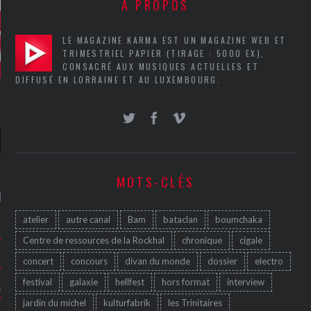
A PROPOS
LE MAGAZINE KARMA EST UN MAGAZINE WEB ET
TRIMESTRIEL PAPIER (TIRAGE : 5000 EX),
CONSACRÉ AUX MUSIQUES ACTUELLES ET
DIFFUSÉ EN LORRAINE ET AU LUXEMBOURG.
MOTS-CLÉS
NIÈRES CRITIQUES
atelier
autre canal
Bam
bataclan
boumchaka
7.6
 DUDE’S REV...
Centre de ressources de la Rockhal
chronique
cigale
5.4
CLAN – A BE...
concert
concours
divan du monde
dossier
electro
festival
galaxie
hellfest
hors format
interview
6.8
APLES – HEL...
jardin du michel
kulturfabrik
les Trinitaires