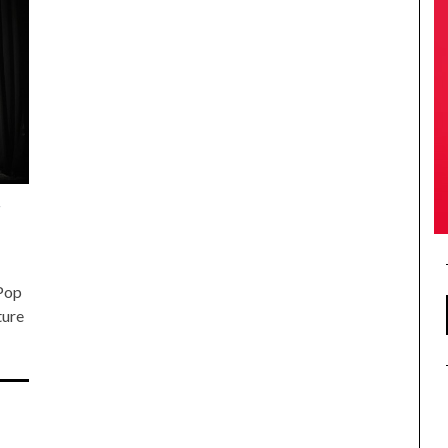
4
Pop
ture
…