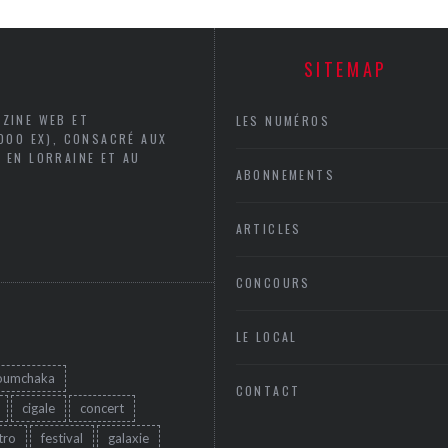
SITEMAP
AZINE WEB ET
LES NUMÉROS
5000 EX), CONSACRÉ AUX
 EN LORRAINE ET AU
ABONNEMENTS
ARTICLES
CONCOURS
LE LOCAL
oumchaka
CONTACT
cigale
concert
tro
festival
galaxie