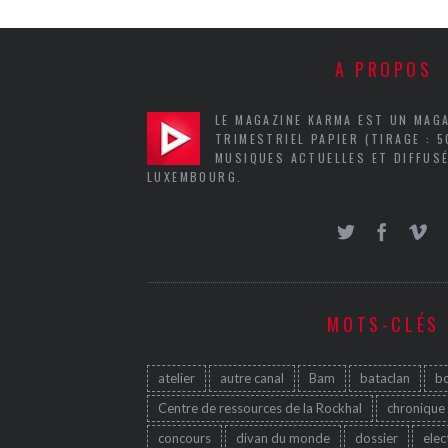
A PROPOS
LE MAGAZINE KARMA EST UN MAG
TRIMESTRIEL PAPIER (TIRAGE : 
MUSIQUES ACTUELLES ET DIFFUSÉ
LUXEMBOURG.
MOTS-CLÉS
atelier
autre canal
Bam
bataclan
b
Centre de ressources de la Rockhal
chronique
concours
divan du monde
dossier
elec