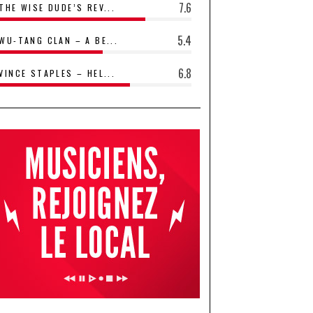
7.6
THE WISE DUDE’S REV...
5.4
WU-TANG CLAN – A BE...
6.8
VINCE STAPLES – HEL...