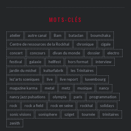
MOTS-CLÉS
atelier
autre canal
Bam
bataclan
boumchaka
Centre de ressources de la Rockhal
chronique
cigale
concert
concours
divan du monde
dossier
electro
festival
galaxie
hellfest
hors format
interview
jardin du michel
kulturfabrik
les Trinitaires
lez'arts sceniques
live
live report
luxembourg
magazine karma
metal
metz
musique
nancy
nancy jazz pulsations
olympia
paris
programmation
rock
rock a field
rock en seine
rockhal
solidays
sonic visions
sonisphere
sziget
tournée
trinitaires
zenith