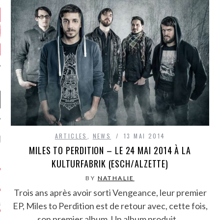
ARTICLES
,
NEWS
13 MAI 2014
NIÈRES CRITIQUES
MILES TO PERDITION – LE 24 MAI 2014 À LA
7.6
KULTURFABRIK (ESCH/ALZETTE)
 DUDE’S REV...
BY
NATHALIE
5.4
CLAN – A BE...
Trois ans après avoir sorti Vengeance, leur premier
6.8
APLES – HEL...
EP, Miles to Perdition est de retour avec, cette fois,
son premier album. Un album produit…