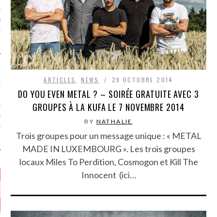
MÉROS
ARTICLES
,
NEWS
29 OCTOBRE 2014
DO YOU EVEN METAL ? – SOIRÉE GRATUITE AVEC 3
ATION
GROUPES À LA KUFA LE 7 NOVEMBRE 2014
MENTS
BY
NATHALIE
Trois groupes pour un message unique : « METAL
T
MADE IN LUXEMBOURG ». Les trois groupes
locaux Miles To Perdition, Cosmogon et Kill The
Innocent (ici…