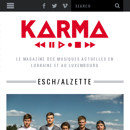
S
EPORTS
IEWS
LE MAGAZINE DES MUSIQUES ACTUELLES EN
LORRAINE ET AU LUXEMBOURG
QUES
ESCH/ALZETTE
L
DES GROUPES DU LOCAL
EZ LE LOCAL DU MAGAZINE
RS