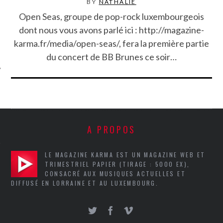
BY
NATHALIE
Open Seas, groupe de pop-rock luxembourgeois
dont nous vous avons parlé ici : http://magazine-
karma.fr/media/open-seas/, fera la première partie
du concert de BB Brunes ce soir…
ÉSEAUX SOCIAUX
A PROPOS
LE MAGAZINE KARMA EST UN MAGAZINE WEB ET
TRIMESTRIEL PAPIER (TIRAGE : 5000 EX),
CONSACRÉ AUX MUSIQUES ACTUELLES ET
DIFFUSÉ EN LORRAINE ET AU LUXEMBOURG.