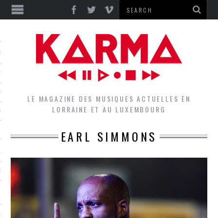
S
EPORTS
IEWS
LE MAGAZINE DES MUSIQUES ACTUELLES EN
LORRAINE ET AU LUXEMBOURG
QUES
EARL SIMMONS
L
DES GROUPES DU LOCAL
EZ LE LOCAL DU MAGAZINE
RS