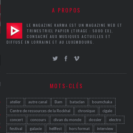
A PROPOS
LE MAGAZINE KARMA EST UN MAGAZINE WEB ET
TRIMESTRIEL PAPIER (TIRAGE : 5000 EX),
CONSACRÉ AUX MUSIQUES ACTUELLES ET
DIFFUSÉ EN LORRAINE ET AU LUXEMBOURG.
NIÈRES CRITIQUES
MOTS-CLÉS
7.6
 DUDE’S REV...
atelier
autre canal
Bam
bataclan
boumchaka
5.4
CLAN – A BE...
Centre de ressources de la Rockhal
chronique
cigale
concert
concours
divan du monde
dossier
electro
6.8
APLES – HEL...
festival
galaxie
hellfest
hors format
interview