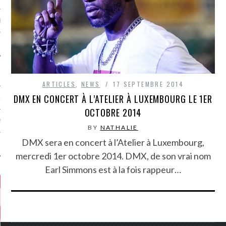
MÉROS
ARTICLES
,
NEWS
17 SEPTEMBRE 2014
DMX EN CONCERT À L’ATELIER À LUXEMBOURG LE 1ER
ATION
OCTOBRE 2014
MENTS
BY
NATHALIE
DMX sera en concert à l’Atelier à Luxembourg,
T
mercredi 1er octobre 2014. DMX, de son vrai nom
Earl Simmons est à la fois rappeur…