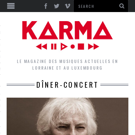
S
EPORTS
IEWS
LE MAGAZINE DES MUSIQUES ACTUELLES EN
LORRAINE ET AU LUXEMBOURG
QUES
DÎNER-CONCERT
L
DES GROUPES DU LOCAL
EZ LE LOCAL DU MAGAZINE
RS