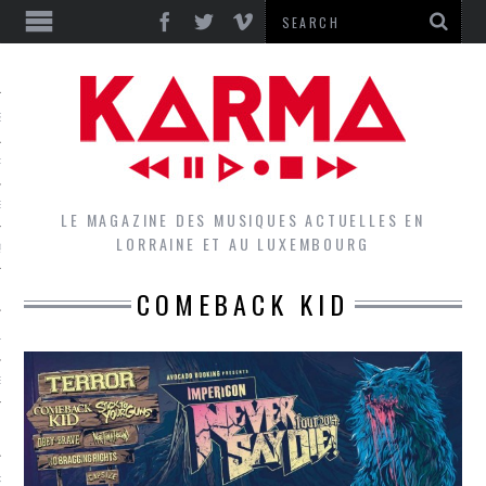
S
EPORTS
IEWS
LE MAGAZINE DES MUSIQUES ACTUELLES EN
LORRAINE ET AU LUXEMBOURG
QUES
COMEBACK KID
L
DES GROUPES DU LOCAL
EZ LE LOCAL DU MAGAZINE
RS