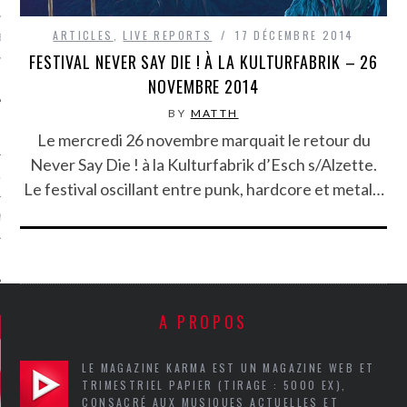
ARTICLES
,
LIVE REPORTS
17 DÉCEMBRE 2014
MÉROS
FESTIVAL NEVER SAY DIE ! À LA KULTURFABRIK – 26
NOVEMBRE 2014
BY
MATTH
Le mercredi 26 novembre marquait le retour du
Never Say Die ! à la Kulturfabrik d’Esch s/Alzette.
ATION
Le festival oscillant entre punk, hardcore et metal…
MENTS
T
A PROPOS
LE MAGAZINE KARMA EST UN MAGAZINE WEB ET
TRIMESTRIEL PAPIER (TIRAGE : 5000 EX),
CONSACRÉ AUX MUSIQUES ACTUELLES ET