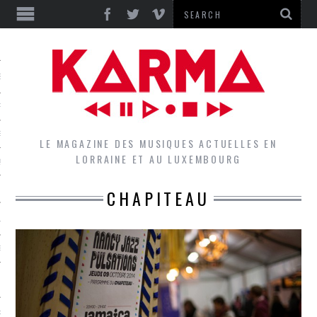
S
EPORTS
IEWS
LE MAGAZINE DES MUSIQUES ACTUELLES EN
LORRAINE ET AU LUXEMBOURG
QUES
CHAPITEAU
L
DES GROUPES DU LOCAL
EZ LE LOCAL DU MAGAZINE
RS