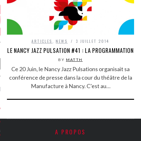
ARTICLES
,
NEWS
3 JUILLET 2014
LE NANCY JAZZ PULSATION #41 : LA PROGRAMMATION
BY
MATTH
Ce 20 Juin, le Nancy Jazz Pulsations organisait sa
conférence de presse dans la cour du théâtre de la
Manufacture à Nancy. C’est au…
NIÈRES CRITIQUES
7.6
 DUDE’S REV...
5.4
CLAN – A BE...
6.8
APLES – HEL...
A PROPOS