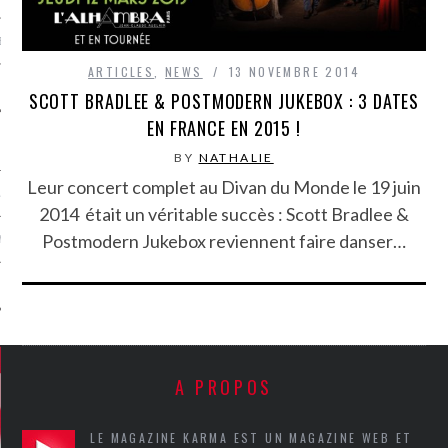
MÉROS
ARTICLES
,
NEWS
13 NOVEMBRE 2014
SCOTT BRADLEE & POSTMODERN JUKEBOX : 3 DATES
EN FRANCE EN 2015 !
BY
NATHALIE
Leur concert complet au Divan du Monde le 19 juin
ATION
2014 était un véritable succès : Scott Bradlee &
Postmodern Jukebox reviennent faire danser…
MENTS
T
A PROPOS
LE MAGAZINE KARMA EST UN MAGAZINE WEB ET