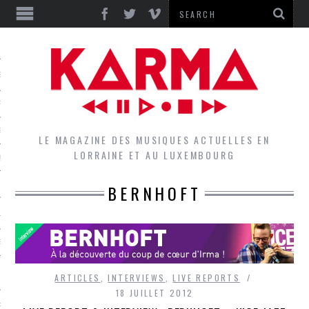
S
EPORTS
IEWS
LE MAGAZINE DES MUSIQUES ACTUELLES EN
LORRAINE ET AU LUXEMBOURG
QUES
BERNHOFT
L
DES GROUPES DU LOCAL
EZ LE LOCAL DU MAGAZINE
ARTICLES
,
INTERVIEWS
,
LIVE REPORTS
18 JUILLET 2012
RS