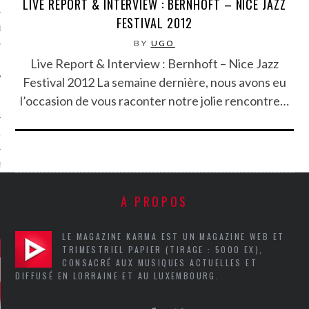
LIVE REPORT & INTERVIEW : BERNHOFT – NICE JAZZ
FESTIVAL 2012
MÉROS
BY
UGO
Live Report & Interview : Bernhoft – Nice Jazz
Festival 2012 La semaine dernière, nous avons eu
l’occasion de vous raconter notre jolie rencontre…
ATION
MENTS
A PROPOS
T
LE MAGAZINE KARMA EST UN MAGAZINE WEB ET
TRIMESTRIEL PAPIER (TIRAGE : 5000 EX),
CONSACRÉ AUX MUSIQUES ACTUELLES ET
DIFFUSÉ EN LORRAINE ET AU LUXEMBOURG.