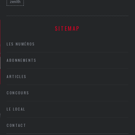
zenith
SITEMAP
LES NUMÉROS
ABONNEMENTS
ARTICLES
CONCOURS
GAZINE KARMA –
LE LOCAL
MIER ANNIVERSAIRE
CONTACT