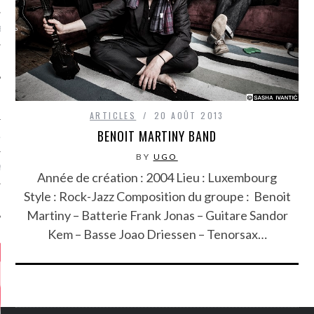
MÉROS
ARTICLES
20 AOÛT 2013
BENOIT MARTINY BAND
ATION
BY
UGO
MENTS
Année de création : 2004 Lieu : Luxembourg
Style : Rock-Jazz Composition du groupe : Benoit
T
Martiny – Batterie Frank Jonas – Guitare Sandor
Kem – Basse Joao Driessen – Tenorsax…