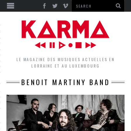
S
EPORTS
IEWS
LE MAGAZINE DES MUSIQUES ACTUELLES EN
LORRAINE ET AU LUXEMBOURG
QUES
BENOIT MARTINY BAND
L
DES GROUPES DU LOCAL
EZ LE LOCAL DU MAGAZINE
RS