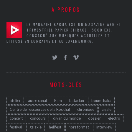
A PROPOS
LE MAGAZINE KARMA EST UN MAGAZINE WEB ET
TRIMESTRIEL PAPIER (TIRAGE : 5000 EX),
CONSACRÉ AUX MUSIQUES ACTUELLES ET
DIFFUSÉ EN LORRAINE ET AU LUXEMBOURG.
NIÈRES CRITIQUES
MOTS-CLÉS
7.6
 DUDE’S REV...
atelier
autre canal
Bam
bataclan
boumchaka
5.4
Centre de ressources de la Rockhal
chronique
cigale
CLAN – A BE...
concert
concours
divan du monde
dossier
electro
6.8
APLES – HEL...
festival
galaxie
hellfest
hors format
interview