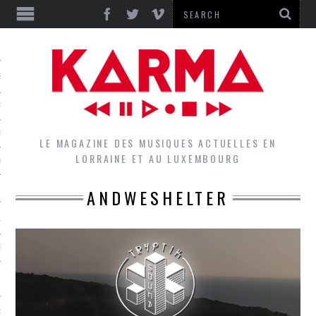
S
EPORTS
IEWS
LE MAGAZINE DES MUSIQUES ACTUELLES EN
LORRAINE ET AU LUXEMBOURG
QUES
ANDWESHELTER
L
DES GROUPES DU LOCAL
EZ LE LOCAL DU MAGAZINE
RS