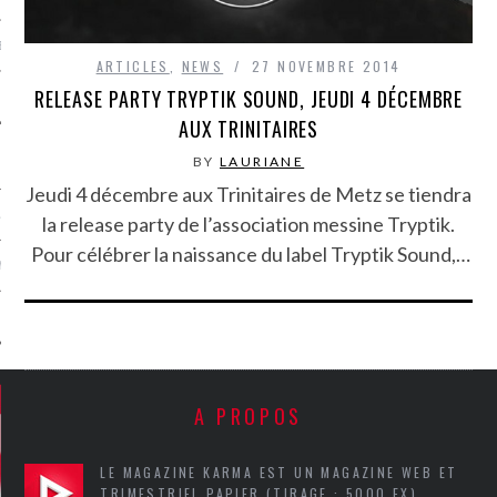
MÉROS
ARTICLES
,
NEWS
27 NOVEMBRE 2014
RELEASE PARTY TRYPTIK SOUND, JEUDI 4 DÉCEMBRE
AUX TRINITAIRES
BY
LAURIANE
Jeudi 4 décembre aux Trinitaires de Metz se tiendra
ATION
la release party de l’association messine Tryptik.
Pour célébrer la naissance du label Tryptik Sound,…
MENTS
T
A PROPOS
LE MAGAZINE KARMA EST UN MAGAZINE WEB ET
TRIMESTRIEL PAPIER (TIRAGE : 5000 EX),