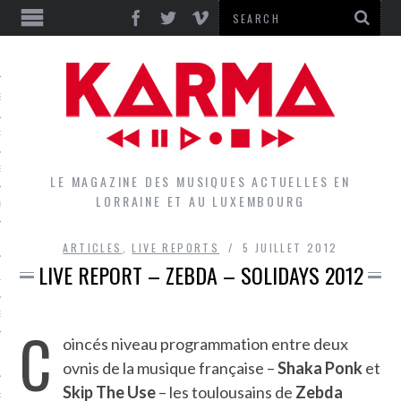
S
EPORTS
IEWS
LE MAGAZINE DES MUSIQUES ACTUELLES EN
LORRAINE ET AU LUXEMBOURG
QUES
ARTICLES
,
LIVE REPORTS
5 JUILLET 2012
LIVE REPORT – ZEBDA – SOLIDAYS 2012
L
DES GROUPES DU LOCAL
C
oincés niveau programmation entre deux
EZ LE LOCAL DU MAGAZINE
ovnis de la musique française –
Shaka Ponk
et
Skip The Use
– les toulousains de
Zebda
RS