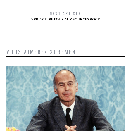
NEXT ARTICLE
> PRINCE : RETOUR AUX SOURCES ROCK
VOUS AIMEREZ SÛREMENT
ÉSEAUX SOCIAUX