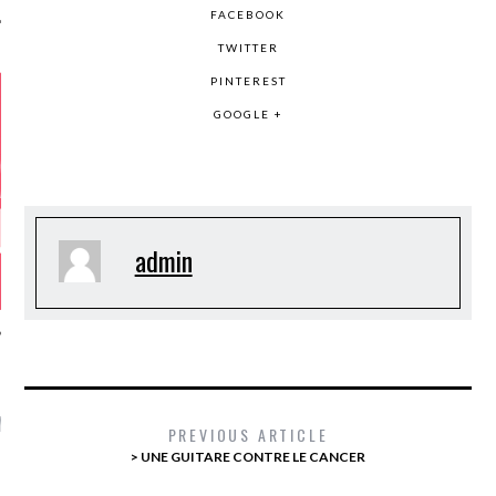
FACEBOOK
TWITTER
PINTEREST
GOOGLE +
admin
GAZINE KARMA –
MIER ANNIVERSAIRE
PREVIOUS ARTICLE
> UNE GUITARE CONTRE LE CANCER