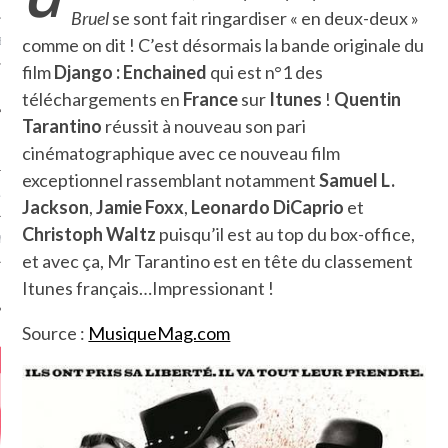
Bruel
se sont fait ringardiser « en deux-deux »
comme on dit ! C’est désormais la bande originale du
MÉROS
film
Django : Enchained
qui est n°1 des
téléchargements en
France
sur
Itunes
!
Quentin
Tarantino
réussit à nouveau son pari
cinématographique avec ce nouveau film
exceptionnel rassemblant notamment
Samuel L.
ATION
Jackson
,
Jamie Foxx
,
Leonardo DiCaprio
et
Christoph Waltz
puisqu’il est au top du box-office,
MENTS
et avec ça, Mr Tarantino est en tête du classement
Itunes français…Impressionant !
T
Source :
MusiqueMag.com