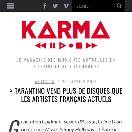
S
EPORTS
IEWS
LE MAGAZINE DES MUSIQUES ACTUELLES EN
LORRAINE ET AU LUXEMBOURG
QUES
ARTICLES
24 JANVIER 2013
> TARANTINO VEND PLUS DE DISQUES QUE
L
LES ARTISTES FRANÇAIS ACTUELS
DES GROUPES DU LOCAL
G
EZ LE LOCAL DU MAGAZINE
eneration Goldman
,
Sexion d’Assaut
,
Céline Dion
ou encore
Muse
,
Johnny Hallyday
et
Patrick
RS