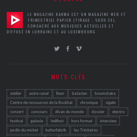
LE MAGAZINE KARMA EST UN MAGAZINE WEB ET
TRIMESTRIEL PAPIER (TIRAGE : 5000 EX),
CONSACRÉ AUX MUSIQUES ACTUELLES ET
DIFFUSÉ EN LORRAINE ET AU LUXEMBOURG.
MOTS-CLÉS
atelier
autre canal
Bam
bataclan
boumchaka
Centre de ressources de la Rockhal
chronique
cigale
concert
concours
divan du monde
dossier
electro
festival
galaxie
hellfest
hors format
interview
jardin du michel
kulturfabrik
les Trinitaires