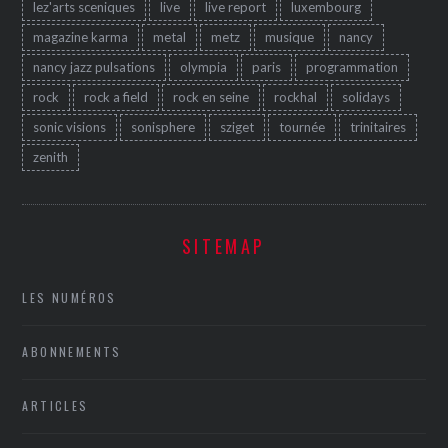
lez'arts sceniques
live
live report
luxembourg
magazine karma
metal
metz
musique
nancy
nancy jazz pulsations
olympia
paris
programmation
rock
rock a field
rock en seine
rockhal
solidays
sonic visions
sonisphere
sziget
tournée
trinitaires
zenith
SITEMAP
LES NUMÉROS
ABONNEMENTS
ARTICLES