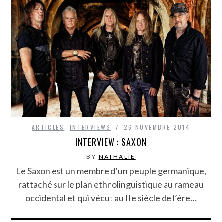
ARTICLES
,
INTERVIEWS
26 NOVEMBRE 2014
NIÈRES CRITIQUES
INTERVIEW : SAXON
BY
NATHALIE
7.6
 DUDE’S REV...
Le Saxon est un membre d’un peuple germanique,
rattaché sur le plan ethnolinguistique au rameau
5.4
CLAN – A BE...
occidental et qui vécut au IIe siècle de l’ère…
6.8
APLES – HEL...