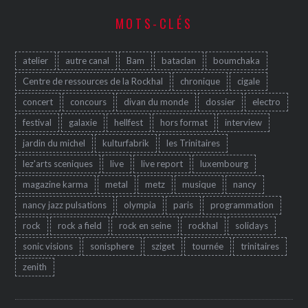
MOTS-CLÉS
atelier
autre canal
Bam
bataclan
boumchaka
Centre de ressources de la Rockhal
chronique
cigale
concert
concours
divan du monde
dossier
electro
festival
galaxie
hellfest
hors format
interview
jardin du michel
kulturfabrik
les Trinitaires
lez'arts sceniques
live
live report
luxembourg
magazine karma
metal
metz
musique
nancy
nancy jazz pulsations
olympia
paris
programmation
rock
rock a field
rock en seine
rockhal
solidays
sonic visions
sonisphere
sziget
tournée
trinitaires
zenith