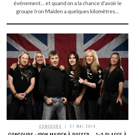
événement… et quand on a la chance d’avoir le
groupe Iron Maiden a quelques kilomètres…
ÉSEAUX SOCIAUX
CONCOURS
27 MAI 2014
CONCOURS : IRON MAIDEN À ROESER – 1×2 PLACES À