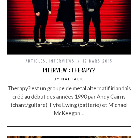
MÉROS
ATION
ARTICLES
,
INTERVIEWS
17 MARS 2015
INTERVIEW : THERAPY?
MENTS
BY
NATHALIE
Therapy? est un groupe de metal alternatif irlandais
T
créé au début des années 1990 par Andy Cairns
(chant/guitare), Fyfe Ewing (batterie) et Michael
McKeegan…