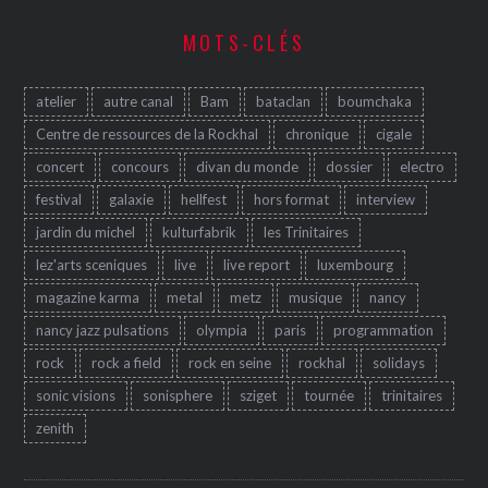
MOTS-CLÉS
atelier
autre canal
Bam
bataclan
boumchaka
Centre de ressources de la Rockhal
chronique
cigale
concert
concours
divan du monde
dossier
electro
festival
galaxie
hellfest
hors format
interview
jardin du michel
kulturfabrik
les Trinitaires
lez'arts sceniques
live
live report
luxembourg
magazine karma
metal
metz
musique
nancy
nancy jazz pulsations
olympia
paris
programmation
rock
rock a field
rock en seine
rockhal
solidays
sonic visions
sonisphere
sziget
tournée
trinitaires
zenith