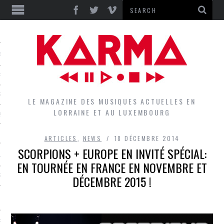
S
EPORTS
IEWS
LE MAGAZINE DES MUSIQUES ACTUELLES EN
LORRAINE ET AU LUXEMBOURG
QUES
ARTICLES
,
NEWS
18 DÉCEMBRE 2014
SCORPIONS + EUROPE EN INVITÉ SPÉCIAL:
L
EN TOURNÉE EN FRANCE EN NOVEMBRE ET
DÉCEMBRE 2015 !
DES GROUPES DU LOCAL
EZ LE LOCAL DU MAGAZINE
RS