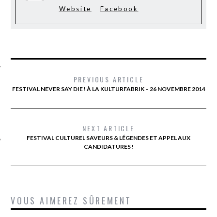
Website
Facebook
PREVIOUS ARTICLE
FESTIVAL NEVER SAY DIE ! À LA KULTURFABRIK – 26 NOVEMBRE 2014
ÉSEAUX SOCIAUX
NEXT ARTICLE
FESTIVAL CULTUREL SAVEURS & LÉGENDES ET APPEL AUX
CANDIDATURES !
VOUS AIMEREZ SÛREMENT