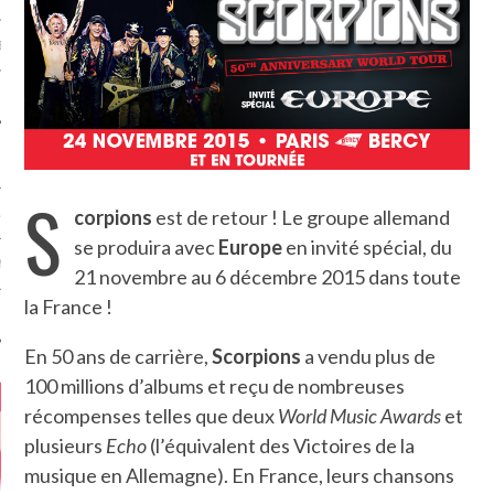
MÉROS
S
corpions
est de retour ! Le groupe allemand
ATION
se produira avec
Europe
en invité spécial, du
MENTS
21 novembre au 6 décembre 2015 dans toute
la France !
T
En 50 ans de carrière,
Scorpions
a vendu plus de
100 millions d’albums et reçu de nombreuses
récompenses telles que deux
World Music Awards
et
plusieurs
Echo
(l’équivalent des Victoires de la
musique en Allemagne). En France, leurs chansons