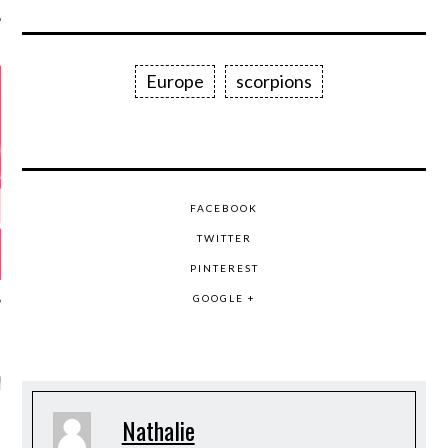
Europe
scorpions
FACEBOOK
TWITTER
PINTEREST
GOOGLE +
GAZINE KARMA –
MIER ANNIVERSAIRE
Nathalie