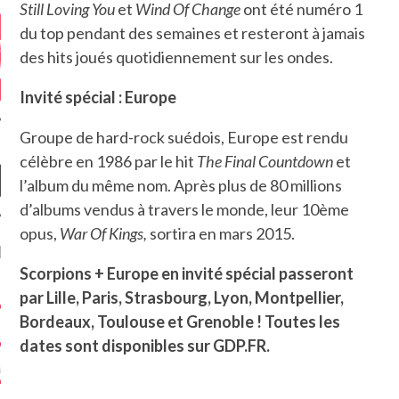
Still Loving You
et
Wind Of Change
ont été numéro 1
du top pendant des semaines et resteront à jamais
des hits joués quotidiennement sur les ondes.
Invité spécial : Europe
Groupe de hard-rock suédois, Europe est rendu
célèbre en 1986 par le hit
The Final Countdown
et
l’album du même nom. Après plus de 80 millions
d’albums vendus à travers le monde, leur 10ème
opus,
War Of Kings,
sortira en mars 2015.
NIÈRES CRITIQUES
Scorpions + Europe en invité spécial passeront
7.6
 DUDE’S REV...
par Lille, Paris, Strasbourg, Lyon, Montpellier,
Bordeaux, Toulouse et Grenoble ! Toutes les
5.4
CLAN – A BE...
dates sont disponibles sur GDP.FR.
6.8
APLES – HEL...