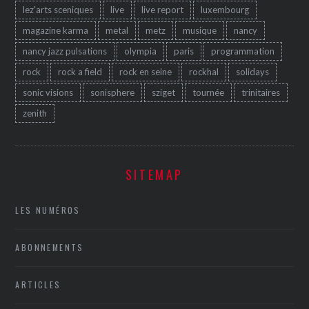
lez'arts sceniques
live
live report
luxembourg
magazine karma
metal
metz
musique
nancy
nancy jazz pulsations
olympia
paris
programmation
rock
rock a field
rock en seine
rockhal
solidays
sonic visions
sonisphere
sziget
tournée
trinitaires
zenith
SITEMAP
LES NUMÉROS
ABONNEMENTS
ARTICLES