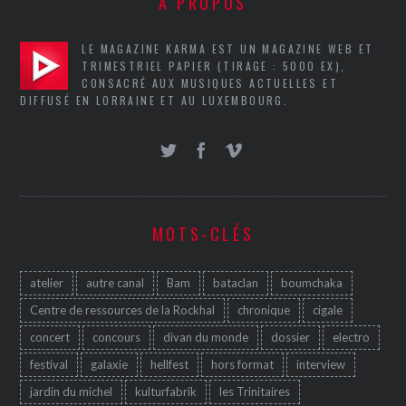
A PROPOS
LE MAGAZINE KARMA EST UN MAGAZINE WEB ET
TRIMESTRIEL PAPIER (TIRAGE : 5000 EX),
CONSACRÉ AUX MUSIQUES ACTUELLES ET
DIFFUSÉ EN LORRAINE ET AU LUXEMBOURG.
MOTS-CLÉS
atelier
autre canal
Bam
bataclan
boumchaka
Centre de ressources de la Rockhal
chronique
cigale
concert
concours
divan du monde
dossier
electro
festival
galaxie
hellfest
hors format
interview
jardin du michel
kulturfabrik
les Trinitaires