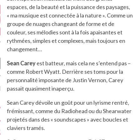
espaces, de la beauté et la puissance des paysages,
« ma musique est connectée à la nature ». Comme un
groupe de nuages changeant de forme et de
couleur, ses mélodies sont à la fois apaisantes et
rythmées, simples et complexes, mais toujours en
changement…
Sean Carey
est batteur, mais cela ne s’entend pas –
comme Robert Wyatt. Derrière ses toms pour la
personnalité imposante de Justin Vernon, Carey
NIÈRES CRITIQUES
passait quasiment inaperçu.
Sean Carey dévoile un goût pour un lyrisme rentré,
7.6
 DUDE’S REV...
frémissant, comme du Radiohead ou du Shearwater
5.4
CLAN – A BE...
projetés dans des « soundscapes » avec boucles et
claviers tramés.
6.8
APLES – HEL...