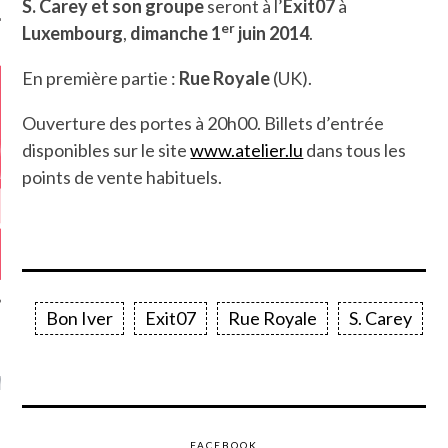
S. Carey et son groupe
seront à l’
Exit07
à
er
Luxembourg
,
dimanche 1
juin 2014
.
En première partie :
Rue Royale
(UK).
Ouverture des portes à 20h00. Billets d’entrée
disponibles sur le site
www.atelier.lu
dans tous les
points de vente habituels.
Bon Iver
Exit07
Rue Royale
S. Carey
GAZINE KARMA –
MIER ANNIVERSAIRE
FACEBOOK