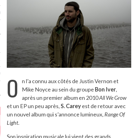
MÉROS
ATION
O
MENTS
n l’a connu aux côtés de Justin Vernon et
Mike Noyce au sein du groupe
Bon Iver
,
T
après un premier album en 2010
All We Grow
et un EP un peu après,
S. Carey
est de retour avec
un nouvel album qui s’annonce lumineux,
Range Of
Light
.
Son inspiration musicale lui vient des grands