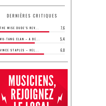
DERNIÈRES CRITIQUES
7.6
THE WISE DUDE’S REV...
5.4
WU-TANG CLAN – A BE...
6.8
VINCE STAPLES – HEL...