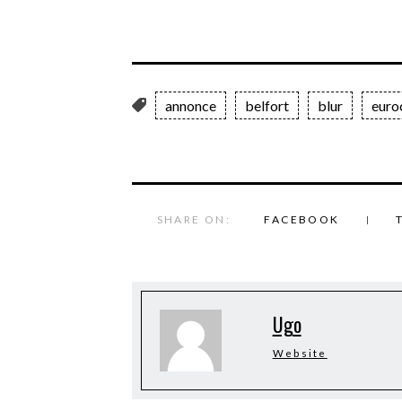
annonce
belfort
blur
euro
SHARE ON:
FACEBOOK
Ugo
Website