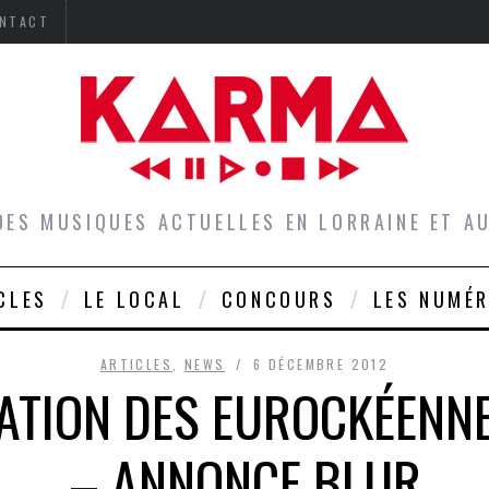
NTACT
DES MUSIQUES ACTUELLES EN LORRAINE ET 
CLES
LE LOCAL
CONCOURS
LES NUMÉ
ARTICLES
,
NEWS
6 DÉCEMBRE 2012
TION DES EUROCKÉENNE
– ANNONCE BLUR