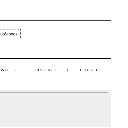
ckéennes
TWITTER
PINTEREST
GOOGLE +