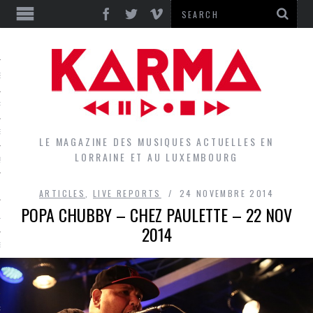
S
EPORTS
IEWS
LE MAGAZINE DES MUSIQUES ACTUELLES EN
LORRAINE ET AU LUXEMBOURG
QUES
ARTICLES
,
LIVE REPORTS
24 NOVEMBRE 2014
POPA CHUBBY – CHEZ PAULETTE – 22 NOV
L
2014
DES GROUPES DU LOCAL
EZ LE LOCAL DU MAGAZINE
RS