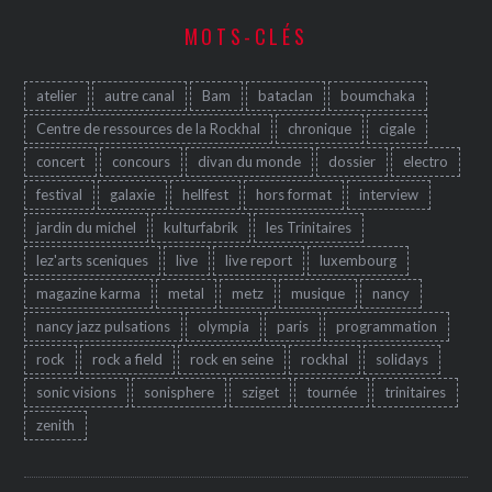
MOTS-CLÉS
atelier
autre canal
Bam
bataclan
boumchaka
Centre de ressources de la Rockhal
chronique
cigale
concert
concours
divan du monde
dossier
electro
festival
galaxie
hellfest
hors format
interview
jardin du michel
kulturfabrik
les Trinitaires
lez'arts sceniques
live
live report
luxembourg
magazine karma
metal
metz
musique
nancy
nancy jazz pulsations
olympia
paris
programmation
rock
rock a field
rock en seine
rockhal
solidays
sonic visions
sonisphere
sziget
tournée
trinitaires
zenith