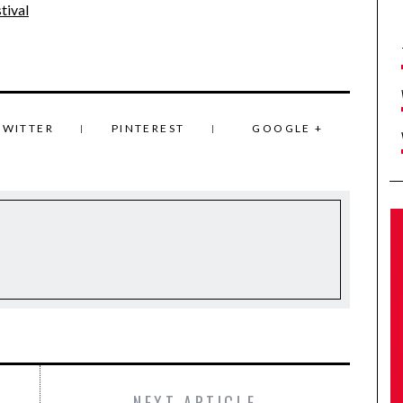
tival
TWITTER
PINTEREST
GOOGLE +
NEXT ARTICLE