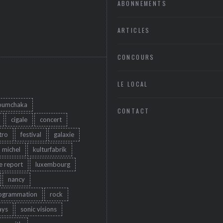
ABONNEMENTS
ARTICLES
CONCOURS
LE LOCAL
oumchaka
CONTACT
cigale
concert
tro
festival
galaxie
u michel
kulturfabrik
ve report
luxembourg
nancy
ogrammation
rock
ays
sonic visions