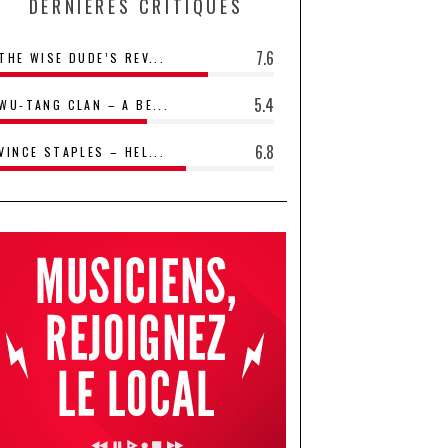
DERNIÈRES CRITIQUES
7.6
THE WISE DUDE’S REV...
5.4
WU-TANG CLAN – A BE...
6.8
VINCE STAPLES – HEL...