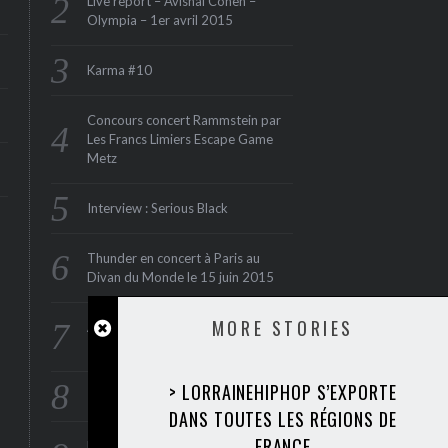
Live report – Avishai Cohen –
Olympia – 1er avril 2015
Karma #10
Concours concert Rammstein par
Les Francs Limiers Escape Game
Metz
Interview : Serious Black
Thunder en concert à Paris au
Divan du Monde le 15 juin 2015
MORE STORIES
ANTI FLAG : en concert à Paris le
1er juin 2015 (Maroquinerie‏)
> LORRAINEHIPHOP S’EXPORTE
Interview : Rae Morris
DANS TOUTES LES RÉGIONS DE
FRANCE
Foire Internationale aux disques le