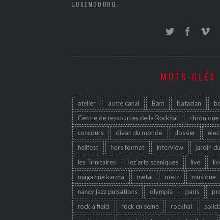
LUXEMBOURG.
MOTS-CLÉS
atelier
autre canal
Bam
bataclan
b
Centre de ressources de la Rockhal
chronique
concours
divan du monde
dossier
elec
hellfest
hors format
interview
jardin d
les Trinitaires
lez'arts sceniques
live
li
magazine karma
metal
metz
musique
nancy jazz pulsations
olympia
paris
pr
rock a field
rock en seine
rockhal
solid