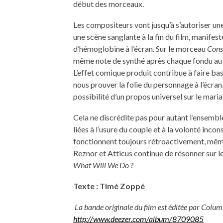
début des morceaux.
Les compositeurs vont jusqu’à s’autoriser un
une scène sanglante à la fin du film, manife
d’hémoglobine à l’écran. Sur le morceau
Con
même note de synthé après chaque fondu au 
L’effet comique produit contribue à faire ba
nous prouver la folie du personnage à l’écra
possibilité d’un propos universel sur le mariag
Cela ne discrédite pas pour autant l’ensembl
liées à l’usure du couple et à la volonté inco
fonctionnent toujours rétroactivement, même 
Reznor et Atticus continue de résonner sur le
What Will We Do
?
Texte : Timé Zoppé
La bande originale du film est éditée par Columb
http://www.deezer.com/album/8709085