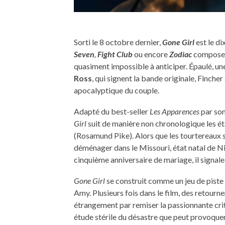
Sorti le 8 octobre dernier,
Gone Girl
est le d
Seven
,
Fight Club
ou encore
Zodiac
compose u
quasiment impossible à anticiper. Épaulé, une
Ross
, qui signent la bande originale, Fincher 
apocalyptique du couple.
Adapté du best-seller
Les Apparences
par son
Girl
suit de manière non chronologique les ét
(Rosamund Pike). Alors que les tourtereaux s
déménager dans le Missouri, état natal de Ni
cinquième anniversaire de mariage, il signale
Gone Girl
se construit comme un jeu de pist
Amy. Plusieurs fois dans le film, des retourne
étrangement par remiser la passionnante crit
étude stérile du désastre que peut provoque