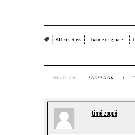
Atticus Ross
bande originale
D
SHARE ON:
FACEBOOK
timé zoppé