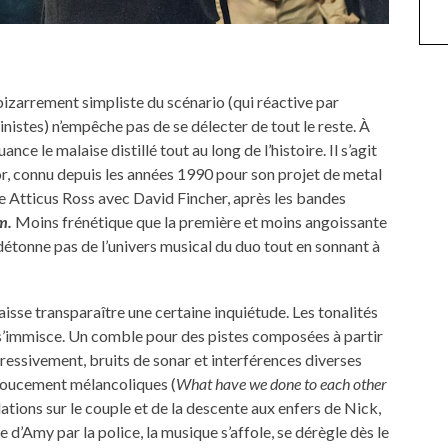
bizarrement simpliste du scénario (qui réactive par
inistes) n’empêche pas de se délecter de tout le reste. À
e le malaise distillé tout au long de l’histoire. Il s’agit
r, connu depuis les années 1990 pour son projet de metal
ce Atticus Ross avec David Fincher, après les bandes
m.
Moins frénétique que la première et moins angoissante
détonne pas de l’univers musical du duo tout en sonnant à
isse transparaître une certaine inquiétude. Les tonalités
te s’immisce. Un comble pour des pistes composées à partir
gressivement, bruits de sonar et interférences diverses
 doucement mélancoliques (
What have we done to each other
lations sur le couple et de la descente aux enfers de Nick,
 d’Amy par la police, la musique s’affole, se dérègle dès le