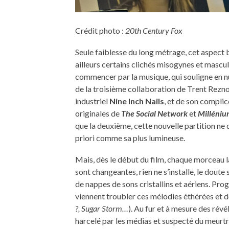
Crédit photo :
20th Century Fox
Seule faiblesse du long métrage, cet aspect 
ailleurs certains clichés misogynes et mascul
commencer par la musique, qui souligne en nuanc
de la troisième collaboration de Trent Rezno
industriel
Nine Inch Nails
, et de son compli
originales de
The Social Network
et
Milléniu
que la deuxième, cette nouvelle partition ne 
priori comme sa plus lumineuse.
Mais, dès le début du film, chaque morceau la
sont changeantes, rien ne s’installe, le dou
de nappes de sons cristallins et aériens. Pro
viennent troubler ces mélodies éthérées et
?, Sugar Storm…
). Au fur et à mesure des révé
harcelé par les médias et suspecté du meurtre