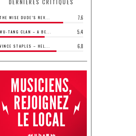
DERNIÈRES CRITIQUES
7.6
THE WISE DUDE’S REV...
5.4
WU-TANG CLAN – A BE...
6.8
VINCE STAPLES – HEL...