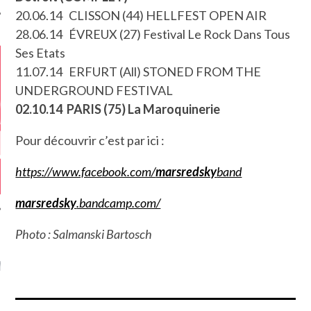
20.06.14 CLISSON (44) HELLFEST OPEN AIR
28.06.14 ÉVREUX (27) Festival Le Rock Dans Tous
Ses Etats
11.07.14 ERFURT (All) STONED FROM THE
UNDERGROUND FESTIVAL
02.10.14 PARIS (75) La Maroquinerie
Pour découvrir c’est par ici :
https://www.facebook.com/
marsredsky
band
marsredsky
.bandcamp.com/
Photo : Salmanski Bartosch
GAZINE KARMA –
MIER ANNIVERSAIRE