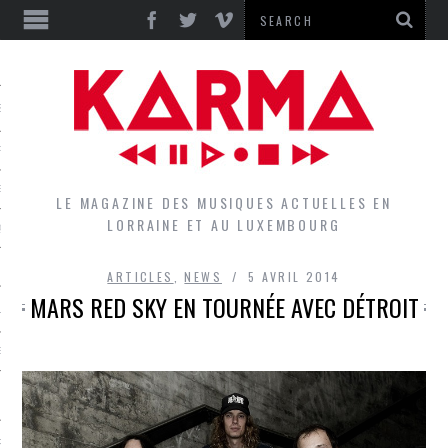
S
EPORTS
IEWS
LE MAGAZINE DES MUSIQUES ACTUELLES EN
LORRAINE ET AU LUXEMBOURG
QUES
ARTICLES
,
NEWS
5 AVRIL 2014
MARS RED SKY EN TOURNÉE AVEC DÉTROIT
L
DES GROUPES DU LOCAL
EZ LE LOCAL DU MAGAZINE
RS