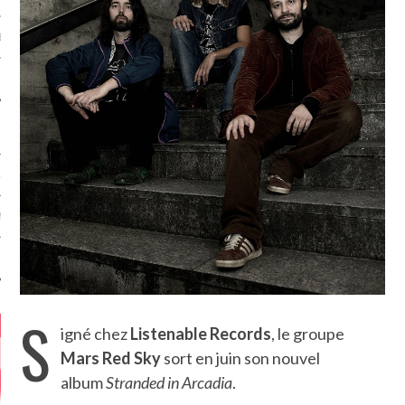
MÉROS
ATION
MENTS
T
S
igné chez
Listenable Records
, le groupe
Mars Red Sky
sort en juin son nouvel
album
Stranded in Arcadia
.