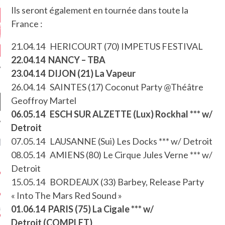
Ils seront également en tournée dans toute la
France :
21.04.14 HERICOURT (70) IMPETUS FESTIVAL
22.04.14 NANCY – TBA
23.04.14 DIJON (21) La Vapeur
26.04.14 SAINTES (17) Coconut Party @Théâtre
Geoffroy Martel
06.05.14 ESCH SUR ALZETTE (Lux) Rockhal *** w/
Detroit
07.05.14 LAUSANNE (Sui) Les Docks *** w/ Detroit
NIÈRES CRITIQUES
08.05.14 AMIENS (80) Le Cirque Jules Verne *** w/
7.6
 DUDE’S REV...
Detroit
15.05.14 BORDEAUX (33) Barbey, Release Party
5.4
CLAN – A BE...
« Into The Mars Red Sound »
6.8
01.06.14 PARIS (75) La Cigale *** w/
APLES – HEL...
Detroit (COMPLET)