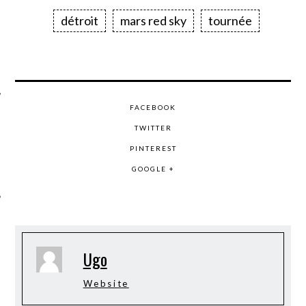
détroit
mars red sky
tournée
FACEBOOK
TWITTER
ÉSEAUX SOCIAUX
PINTEREST
GOOGLE +
Ugo
Website