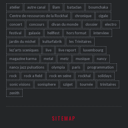
atelier
autre canal
Bam
bataclan
boumchaka
Centre de ressources de la Rockhal
chronique
cigale
concert
concours
divan du monde
dossier
electro
festival
galaxie
hellfest
hors format
interview
jardin du michel
kulturfabrik
les Trinitaires
lez'arts sceniques
live
live report
luxembourg
magazine karma
metal
metz
musique
nancy
nancy jazz pulsations
olympia
paris
programmation
rock
rock a field
rock en seine
rockhal
solidays
sonic visions
sonisphere
sziget
tournée
trinitaires
zenith
SITEMAP