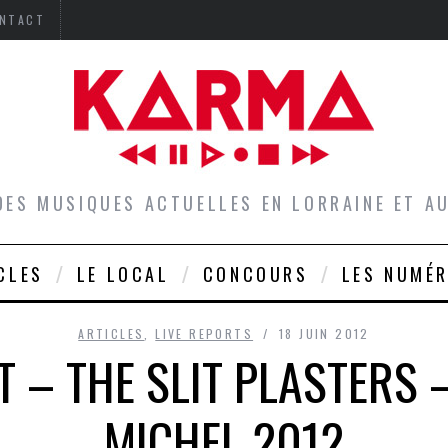
NTACT
DES MUSIQUES ACTUELLES EN LORRAINE ET 
CLES
LE LOCAL
CONCOURS
LES NUMÉ
ARTICLES
,
LIVE REPORTS
18 JUIN 2012
T – THE SLIT PLASTERS 
MICHEL 2012