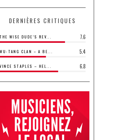
DERNIÈRES CRITIQUES
7.6
THE WISE DUDE’S REV...
5.4
WU-TANG CLAN – A BE...
6.8
VINCE STAPLES – HEL...