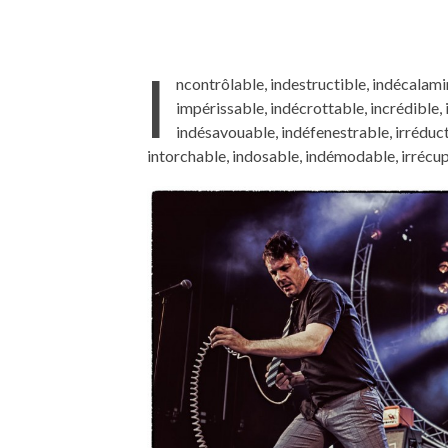
I
ncontrôlable, indestructible, indécalami
impérissable, indécrottable, incrédible,
indésavouable, indéfenestrable, irréducti
intorchable, indosable, indémodable, irrécu