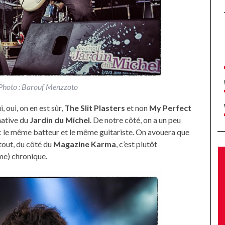
– Photo : Barouf Menzzoto
, oui, on en est sûr,
The Slit Plasters
et non
My Perfect
rnative du
Jardin du Michel
. De notre côté, on a un peu
c le même batteur et le même guitariste. On avouera que
rtout, du côté du
Magazine Karma
, c’est plutôt
me) chronique.