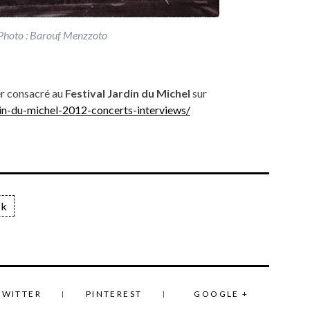
– Photo : Barouf Menzzoto
er consacré au
Festival Jardin du Michel
sur
din-du-michel-2012-concerts-interviews/
ck
TWITTER
PINTEREST
GOOGLE +