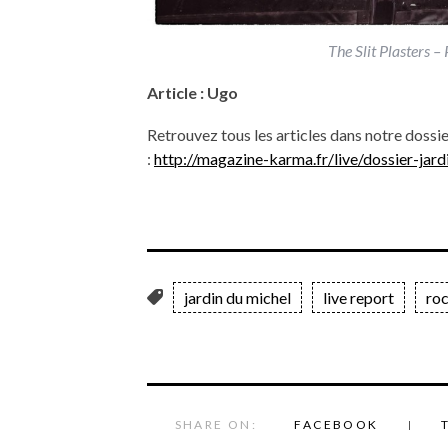
The Slit Plasters 
Article : Ugo
Retrouvez tous les articles dans notre dossi
:
http://magazine-karma.fr/live/dossier-jar
jardin du michel
live report
ro
SHARE ON:
FACEBOOK