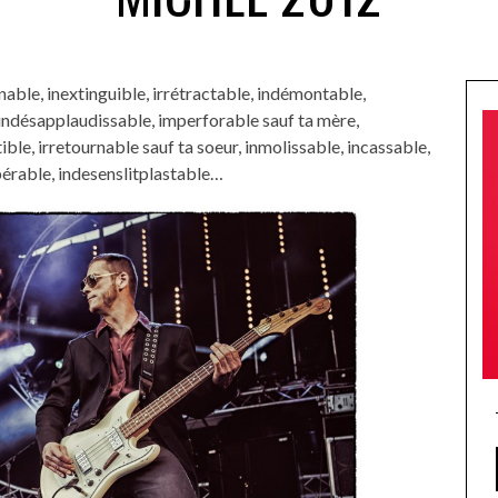
nable, inextinguible, irrétractable, indémontable,
 indésapplaudissable, imperforable sauf ta mère,
ble, irretournable sauf ta soeur, inmolissable, incassable,
pérable, indesenslitplastable…