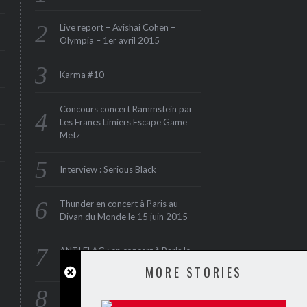
Live report – Avishai Cohen –
Olympia – 1er avril 2015
Karma #10
Concours concert Rammstein par
Les Francs Limiers Escape Game
Metz
Interview : Serious Black
Thunder en concert à Paris au
Divan du Monde le 15 juin 2015
ANTI FLAG : en concert à Paris le
1er juin 2015 (Maroquinerie‏)
MORE STORIES
Interview : Rae Morris