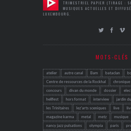
TRIMESTRIEL PAPIER (TIRAGE : 
MUSIQUES ACTUELLES ET DIFFUSÉ
LUXEMBOURG.
MOTS-CLÉS
atelier
autre canal
Bam
bataclan
b
Centre de ressources de la Rockhal
chronique
concours
divan du monde
dossier
elec
hellfest
hors format
interview
jardin d
les Trinitaires
lez'arts sceniques
live
li
magazine karma
metal
metz
musique
nancy jazz pulsations
olympia
paris
pr