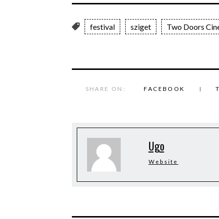
festival
sziget
Two Doors Cin
SHARE ON:
FACEBOOK
Ugo
Website