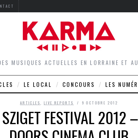
NTACT
DES MUSIQUES ACTUELLES EN LORRAINE ET 
CLES
LE LOCAL
CONCOURS
LES NUMÉ
ARTICLES
,
LIVE REPORTS
9 OCTOBRE 2012
: SZIGET FESTIVAL 2012
DOORS CINEMA CLUB