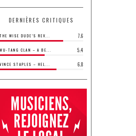
DERNIÈRES CRITIQUES
7.6
THE WISE DUDE’S REV...
5.4
WU-TANG CLAN – A BE...
6.8
VINCE STAPLES – HEL...