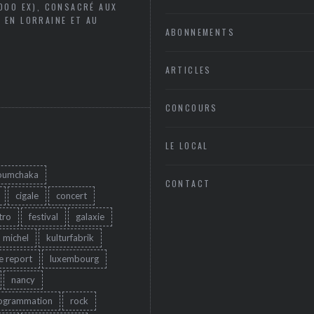
5000 EX), CONSACRÉ AUX
 EN LORRAINE ET AU
ABONNEMENTS
ARTICLES
CONCOURS
LE LOCAL
oumchaka
CONTACT
cigale
concert
tro
festival
galaxie
u michel
kulturfabrik
ve report
luxembourg
nancy
ogrammation
rock