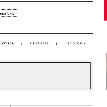
ema Club
TWITTER
PINTEREST
GOOGLE +