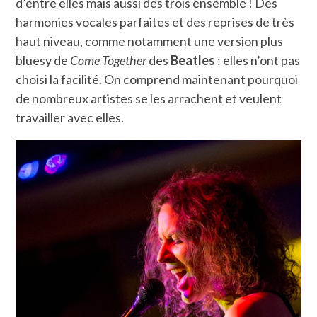
d’entre elles mais aussi des trois ensemble ! Des
harmonies vocales parfaites et des reprises de très
haut niveau, comme notamment une version plus
bluesy de
Come Together
des
Beatles
: elles n’ont pas
choisi la facilité. On comprend maintenant pourquoi
de nombreux artistes se les arrachent et veulent
travailler avec elles.