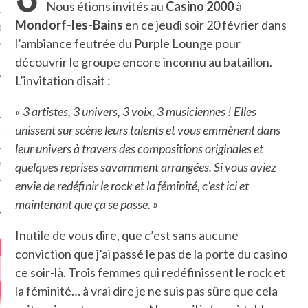
Nous étions invités au
Casino 2000
à
Mondorf-les-Bains
en ce jeudi soir 20 février dans
MÉROS
l’ambiance feutrée du Purple Lounge pour
découvrir le groupe encore inconnu au bataillon.
L’invitation disait :
« 3 artistes, 3 univers, 3 voix, 3 musiciennes ! Elles
unissent sur scène leurs talents et vous emmènent dans
ATION
leur univers à travers des compositions originales et
quelques reprises savamment arrangées. Si vous aviez
MENTS
envie de redéfinir le rock et la féminité, c’est ici et
T
maintenant que ça se passe. »
Inutile de vous dire, que c’est sans aucune
conviction que j’ai passé le pas de la porte du casino
ce soir-là. Trois femmes qui redéfinissent le rock et
la féminité… à vrai dire je ne suis pas sûre que cela