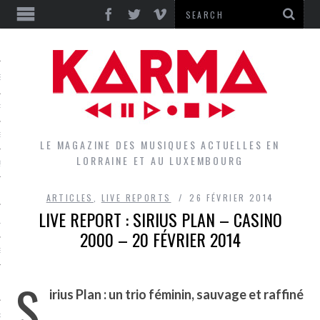
S
EPORTS
IEWS
LE MAGAZINE DES MUSIQUES ACTUELLES EN
LORRAINE ET AU LUXEMBOURG
QUES
ARTICLES
,
LIVE REPORTS
26 FÉVRIER 2014
LIVE REPORT : SIRIUS PLAN – CASINO
L
2000 – 20 FÉVRIER 2014
DES GROUPES DU LOCAL
S
EZ LE LOCAL DU MAGAZINE
irius Plan : un trio féminin, sauvage et raffiné
RS