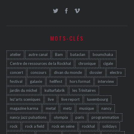
MOTS-CLÉS
atelier
autre canal
Bam
bataclan
boumchaka
Centre de ressources de la Rockhal
chronique
cigale
concert
concours
divan du monde
dossier
electro
festival
galaxie
hellfest
hors format
interview
jardin du michel
kulturfabrik
les Trinitaires
lez'arts sceniques
live
live report
luxembourg
magazine karma
metal
metz
musique
nancy
nancy jazz pulsations
olympia
paris
programmation
rock
rock a field
rock en seine
rockhal
solidays