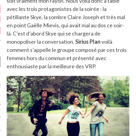
soit vraiment mon rayon. Nous voilà donc à table
avec les trois protagonistes de la soirée : la
pétillante Skye, la sombre Claire Joseph et très mal
en point Gaëlle Mievis, qui avait mal au dos ce soir-
là. C’est d’abord Skye qui se chargera de
monopoliser la conversation.
Sirius Plan
voilà
comment s’appelle le groupe composé par ces trois
femmes hors du commun et présenté avec
enthousiaste par la meilleure des VRP.
NIÈRES CRITIQUES
7.6
 DUDE’S REV...
5.4
CLAN – A BE...
6.8
APLES – HEL...