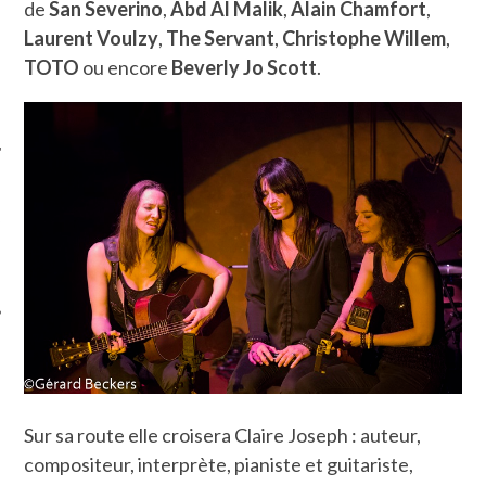
de
San Severino
,
Abd Al Malik
,
Alain Chamfort
,
Laurent Voulzy
,
The Servant
,
Christophe Willem
,
TOTO
ou encore
Beverly Jo Scott
.
ÉSEAUX SOCIAUX
Sur sa route elle croisera Claire Joseph : auteur,
compositeur, interprète, pianiste et guitariste,