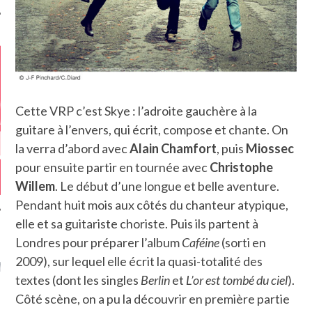
Cette VRP c’est Skye : l’adroite gauchère à la
guitare à l’envers, qui écrit, compose et chante. On
la verra d’abord avec
Alain Chamfort
, puis
Miossec
pour ensuite partir en tournée avec
Christophe
Willem
. Le début d’une longue et belle aventure.
Pendant huit mois aux côtés du chanteur atypique,
elle et sa guitariste choriste. Puis ils partent à
Londres pour préparer l’album
Caféine
(sorti en
GAZINE KARMA –
2009), sur lequel elle écrit la quasi-totalité des
MIER ANNIVERSAIRE
textes (dont les singles
Berlin
et
L’or est tombé du ciel
).
Côté scène, on a pu la découvrir en première partie