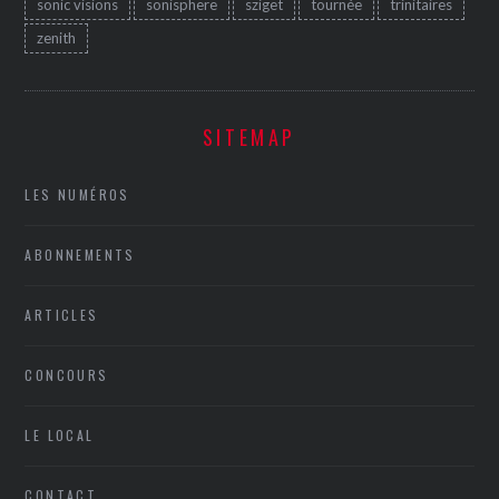
sonic visions
sonisphere
sziget
tournée
trinitaires
zenith
SITEMAP
LES NUMÉROS
ABONNEMENTS
ARTICLES
CONCOURS
LE LOCAL
CONTACT