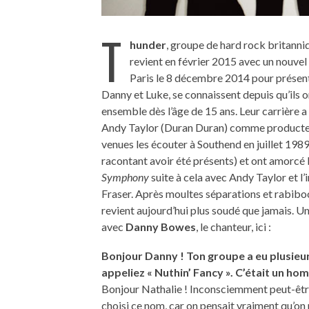
T
hunder
, groupe de hard rock britanniq
revient en février 2015 avec un nouve
Paris le 8 décembre 2014 pour présent
Danny et Luke, se connaissent depuis qu’ils 
ensemble dès l’âge de 15 ans. Leur carrière a
Andy Taylor (Duran Duran) comme producteur
venues les écouter à Southend en juillet 198
racontant avoir été présents) et ont amorcé
Symphony
suite à cela avec Andy Taylor et 
Fraser. Après moultes séparations et rabibo
revient aujourd’hui plus soudé que jamais. Un
avec
Danny Bowes
, le chanteur, ici :
Bonjour Danny ! Ton groupe a eu plusieu
appeliez « Nuthin’ Fancy ». C’était un h
Bonjour Nathalie ! Inconsciemment peut-être.
choisi ce nom, car on pensait vraiment qu’on n