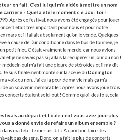
teur en fait. C’est lui qui m’a aidée à mettre un nom
e carrière ? Quel a été le moment clé pour toi ?
1990. Après ce festival, nous avons été engagés pour jouer
ncert était très important pour nous et pour notre
en mars et il fallait absolument qu’on le vende. Quelques
ève à cause de l’air conditionné dans le bus de tournée, je
un petit filet. C’était vraiment la merde, car nous avions
 et je ne savais pas si j’allais la récupérer un jour ou non !
 un médecin qui m’a fait une piqure de stéroïdes et il m’a dit
s. Je suis finalement monté sur la scène du
Donington
 ma voix ou non. J’ai eu la peur de ma vie mais ça m’a
garde un souvenir mémorable ! Après nous avons joué trois
s concerts étaient sold-out ! Comme quoi, des fois, cela
estivals au départ et finalement vous avez joué plus
i vous a donné envie de refaire un album ensemble ?
dans ma tête. Je me suis dit « A quoi bon faire des
 n’avait pas de sens. Donc, on a fait le plus de concerts