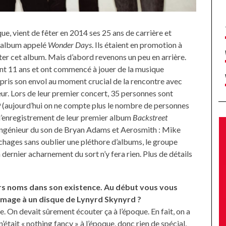
ue, vient de fêter en 2014 ses 25 ans de carrière et
l album appelé
Wonder Days
. Ils étaient en promotion à
er cet album. Mais d’abord revenons un peu en arrière.
ont 11 ans et ont commencé à jouer de la musique
 pris son envol au moment crucial de la rencontre avec
. Lors de leur premier concert, 35 personnes sont
9 (aujourd’hui on ne compte plus le nombre de personnes
 l’enregistrement de leur premier album
Backstreet
l’ingénieur du son de Bryan Adams et Aerosmith : Mike
chages sans oublier une pléthore d’albums, le groupe
 dernier acharnement du sort n’y fera rien. Plus de détails
rs noms dans son existence. Au début vous vous
ommage à un disque de Lynyrd Skynyrd ?
 On devait sûrement écouter ça à l’époque. En fait, on a
’était « nothing fancy » à l’époque, donc rien de spécial,