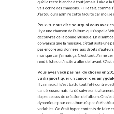
qu’elle reste blanche à tout jamais. Luke a la f
vais écrire des chansons. » Il le fait, comme s
J’ai toujours admiré cette faculté car moi, je n
Peux-tu nous dire pourquoi vous avez cho
Il y a une chanson de l’album qui s’appelle
Whe
découvres de la bonne musique. En disant cela
convaincu que la musique, c’était juste une p
pas encore aux données, aux droits d’auteurs, 
musique car j’aimais ça. C’est tout. J’aime 
rend triste ou t’incite à aller de l’avant. C’es
Vous avez vécu pas mal de choses en 201
vu diagnostiquer un cancer des amygdale
Il va mieux. Il s’est battu tout l’été contre cet
cancéreuses mais il a dû suivre un traitement t
du processus de création de l’album. On s’est
dynamique pour cet album n’a pas été habituel
variables. On était hyper contents de faire 