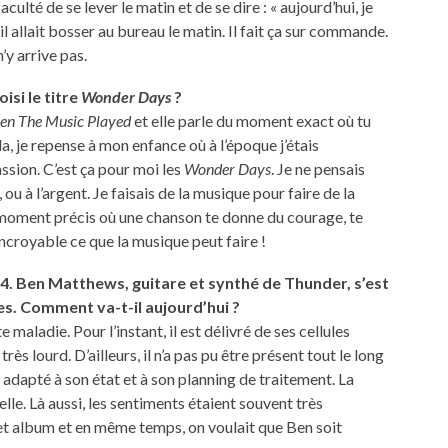
aculté de se lever le matin et de se dire : « aujourd’hui, je
’il allait bosser au bureau le matin. Il fait ça sur commande.
’y arrive pas.
isi le titre
Wonder Days
?
n The Music Played
et elle parle du moment exact où tu
, je repense à mon enfance où à l’époque j’étais
assion. C’est ça pour moi les
Wonder Days
. Je ne pensais
ou à l’argent. Je faisais de la musique pour faire de la
ce moment précis où une chanson te donne du courage, te
t incroyable ce que la musique peut faire !
4. Ben Matthews, guitare et synthé de Thunder, s’est
s. Comment va-t-il aujourd’hui ?
te maladie. Pour l’instant, il est délivré de ses cellules
rès lourd. D’ailleurs, il n’a pas pu être présent tout le long
 adapté à son état et à son planning de traitement. La
le. Là aussi, les sentiments étaient souvent très
cet album et en même temps, on voulait que Ben soit