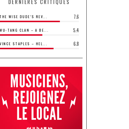
DERNIÈRES CRITIQUES
7.6
THE WISE DUDE’S REV...
5.4
WU-TANG CLAN – A BE...
6.8
VINCE STAPLES – HEL...