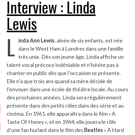
Interview : Linda
MÉROS
Lewis
L
inda Ann Lewis
, aînée de six enfants, est née
dans le West Ham à Londres dans une famille
très unie. Dès son jeune âge, Linda affiche un
ATION
talent vocal précoce indéniable et n’hésite pas à
chanter en public dès que l’occasion se présente.
MENTS
Elle n’a que trois ans quand sa mère décide de
T
l’envoyer dans une école de théâtre locale. Au cours
des prochaines années, Linda sera régulièrement
présente dans des petits rôles dans des série et au
cinéma. En 1961, elle apparaîtra dans le film « A
Taste Of Honey », et en 1964, elle jouera le rôle
d’une fan hurlant dans le film des
Beatles
« A Hard