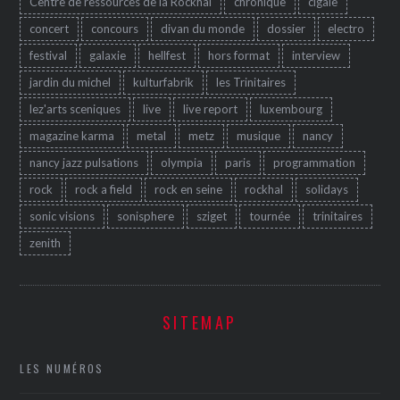
Centre de ressources de la Rockhal
chronique
cigale
concert
concours
divan du monde
dossier
electro
festival
galaxie
hellfest
hors format
interview
jardin du michel
kulturfabrik
les Trinitaires
lez'arts sceniques
live
live report
luxembourg
magazine karma
metal
metz
musique
nancy
nancy jazz pulsations
olympia
paris
programmation
rock
rock a field
rock en seine
rockhal
solidays
sonic visions
sonisphere
sziget
tournée
trinitaires
zenith
SITEMAP
LES NUMÉROS