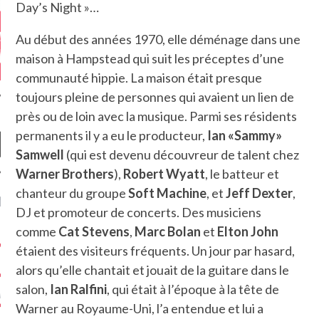
Day’s Night »…
Au début des années 1970, elle déménage dans une
maison à Hampstead qui suit les préceptes d’une
communauté hippie. La maison était presque
toujours pleine de personnes qui avaient un lien de
près ou de loin avec la musique. Parmi ses résidents
permanents il y a eu le producteur,
Ian «Sammy»
Samwell
(qui est devenu découvreur de talent chez
Warner Brothers
),
Robert Wyatt
, le batteur et
chanteur du groupe
Soft Machine
, et
Jeff Dexter
,
NIÈRES CRITIQUES
DJ et promoteur de concerts. Des musiciens
comme
Cat Stevens
,
Marc Bolan
et
Elton John
7.6
 DUDE’S REV...
étaient des visiteurs fréquents. Un jour par hasard,
5.4
CLAN – A BE...
alors qu’elle chantait et jouait de la guitare dans le
salon,
Ian Ralfini
, qui était à l’époque à la tête de
6.8
APLES – HEL...
Warner au Royaume-Uni, l’a entendue et lui a