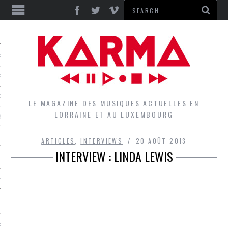
S
EPORTS
IEWS
LE MAGAZINE DES MUSIQUES ACTUELLES EN
LORRAINE ET AU LUXEMBOURG
QUES
ARTICLES
,
INTERVIEWS
20 AOÛT 2013
INTERVIEW : LINDA LEWIS
L
DES GROUPES DU LOCAL
EZ LE LOCAL DU MAGAZINE
RS