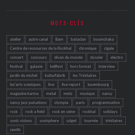
MOTS-CLÉS
atelier
autre canal
Bam
bataclan
boumchaka
Centre de ressources de la Rockhal
chronique
cigale
concert
concours
divan du monde
dossier
electro
festival
galaxie
hellfest
hors format
interview
jardin du michel
kulturfabrik
les Trinitaires
lez'arts sceniques
live
live report
luxembourg
magazine karma
metal
metz
musique
nancy
nancy jazz pulsations
olympia
paris
programmation
rock
rock a field
rock en seine
rockhal
solidays
sonic visions
sonisphere
sziget
tournée
trinitaires
zenith